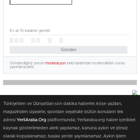
En az 10 karakter gerekli
Gönder
Gönderdiğiniz yorum
moderasyon
ekibi tarafından incelendikten sonra
yayınlanacaktır.
Türkiye'den ve Dünya’dan son dakika haberler, köşe yazıları,
magazinden siyasete, spordan seyahate bütün konuların tek
adresi
YerliAraba.Org
platformunda; Yerliaraba.org haber içerikleri
kaynak gösterilmeden alıntı yapılamaz, kanuna aykırı ve izinsiz
olarak kopyalanamaz, başka yerde yayınlanamaz. Aykırı işlem