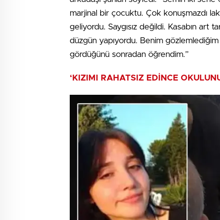
marjinal bir çocuktu. Çok konuşmazdı lakin 
geliyordu. Saygısız değildi. Kasabın art tara
düzgün yapıyordu. Benim gözlemlediğim k
gördüğünü sonradan öğrendim.”
‘KIZIMI RAHATSIZ EDİNCE OKULUNU