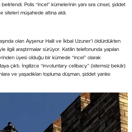
belirlendi. Polis “incel” kümelerinin yanı sıra cinsel, şiddet
ve siteleri müşahede altına aldı.
aşında olan Ayşenur Halil ve İkbal Uzuner’i öldürdükten
le ilgili araştırmalar sürüyor. Katilin telefonunda yapılan
erinden üyesi olduğu bir kümede “incel” olarak
rtaya çıktı. İngilizce “involuntary celibacy” (istemsiz bekâr)
yanlara ve yaşadıkları topluma düşman, şiddet yanlısı