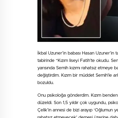
İkbal Uzuner’in babası Hasan Uzuner’in t
tabirinde “Kızım liseyi Fatih’te okudu. Sem
yarısında Semih kızımı rahatsız etmeye b
değiştirdim. Kızım bir müddet Semih’le arka
bozuldu.
Onu psikoloğa gönderdim. Kızım benden kedi
düzeldi. Son 1,5 yıldır çok uygundu, psik
Çelik’in annesi de bizi arayıp ‘Oğlumun ye
rahatsız etmeyecek’ demesi üzerine daha