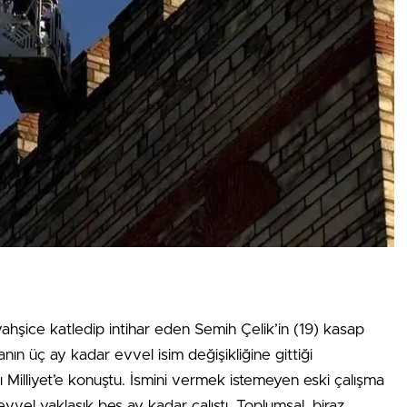
 vahşice katledip intihar eden Semih Çelik’in (19) kasap
rmanın üç ay kadar evvel isim değişikliğine gittiği
şı Milliyet’e konuştu. İsmini vermek istemeyen eski çalışma
evvel yaklaşık beş ay kadar çalıştı. Toplumsal, biraz