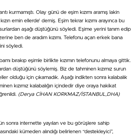
ğlantı kurmamıştı. Olay günü de eşim kızımı aramış lakin
ızın emin ellerde’ demiş. Eşim tekrar kızımı arayınca bu
 surlardan aşağı düştüğünü söyledi. Eşime yerini tanım edip
 üzerine ben de aradım kızımı. Telefonu açan erkek bana
ni söyledi.
 bırakıp eşimle birlikte kızımın telefonunu almaya gittik.
rlardan düştüğünü söylemiş. Biz de tahminen kızımız surun
eller olduğu için çıkamadık. Aşağı indikten sonra kalabalık
inen kızımız kalabalığın içindedir diye oraya hakikat
ğrenildi.
(Derya CİHAN KORKMAZ/İSTANBUL,DHA)
gün sonra internette yayılan ve bu görüşlere sahip
masındaki kümeden alındığı belirlenen “destekleyici”,