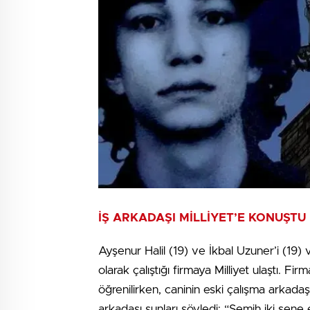
İŞ ARKADAŞI MİLLİYET’E KONUŞTU
Ayşenur Halil (19) ve İkbal Uzuner’i (19)
olarak çalıştığı firmaya Milliyet ulaştı. Fi
öğrenilirken, caninin eski çalışma arkada
arkadaşı şunları söyledi: “Semih iki sene 