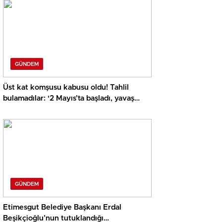
GÜNDEM
Üst kat komşusu kabusu oldu! Tahlil
bulamadılar: ‘2 Mayıs’ta başladı, yavaş
yavaş arttı’
GÜNDEM
Etimesgut Belediye Başkanı Erdal
Beşikçioğlu’nun tutuklandığı