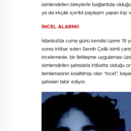
isimlendirilen bireylerle bağlantıda olduğu 
ya da ırkçılık içerikli paylaşım yapan kişi 
İNCEL ALARMI!
İstanbul’da cuma günü kendisi üzere 19 y
sonra intihar eden Semih Çelik isimli caniy
incelemede, bir iletileşme uygulaması üz
isimlendirilen şahıslarla irtibatta olduğu o
tamlamasının kısaltılmışı olan “incel”, ba
şahısları tabir ediyor.