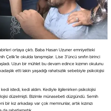
abirleri ortaya çıktı. Baba Hasan Uzuner emniyetteki
ih Çelik’le okulda tanışmışlar. Lise 3’üncü sınıfın birinci
aşladı. Uzun bir mühlet bu devam edince kızımın okulunu
daşlık etti lakin yaşadığı rahatsızlık sebebiyle psikolojisi
 istedi, kedi aldım. Kediyle ilgilenirken psikolojisi
olojisi düzelmişti. Bizimle münasebeti düzgündü. Semih
ni bir kız arkadaşı var çok memnunlar, artık kızınızı
 da rahatlamıştık.