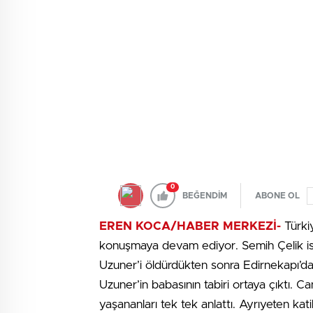
0
BEĞENDİM
ABONE OL
EREN KOCA/HABER MERKEZİ-
Türki
konuşmaya devam ediyor. Semih Çelik isiml
Uzuner’i öldürdükten sonra Edirnekapı’daki 
Uzuner’in babasının tabiri ortaya çıktı. 
yaşananları tek tek anlattı. Ayrıyeten kati