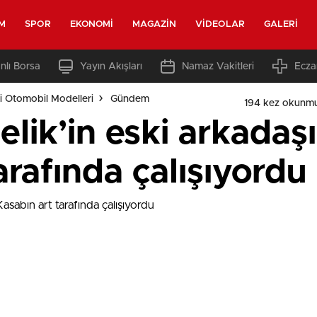
M
SPOR
EKONOMI
MAGAZIN
VIDEOLAR
GALERI
nlı Borsa
Yayın Akışları
Namaz Vakitleri
Ecza
i Otomobil Modelleri
Gündem
194 kez okunmu
lik’in eski arkadaşı 
arafında çalışıyordu