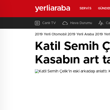
yerliaraba
SERVIS
GÜNDE
Canlı TV
Hava Durumu
Ca
2019 Yerli Otomobil 2019 Yerli Araba 2019 Yerl
Katil Semih Çe
Kasabın art t