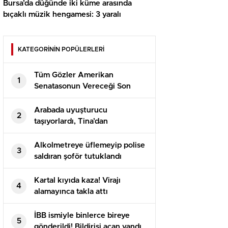
Bursa’da düğünde iki küme arasında
bıçaklı müzik hengamesi: 3 yaralı
KATEGORİNİN POPÜLERLERİ
Tüm Gözler Amerikan
1
Senatasonun Vereceği Son
Kararda
Arabada uyuşturucu
2
taşıyorlardı, Tina’dan
kaçamadılar
Alkolmetreye üflemeyip polise
3
saldıran şoför tutuklandı
Kartal kıyıda kaza! Virajı
4
alamayınca takla attı
İBB ismiyle binlerce bireye
5
gönderildi! Bildirisi açan yandı