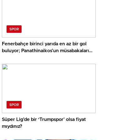
SPOR
Fenerbahçe birinci yarıda en az bir gol
buluyor; Panathinaikos’un müsabakaları
üst bitiyor… İşte Misli’den Günün Tüyoları!
SPOR
Süper Lig’de bir ‘Trumpspor’ olsa fiyat
mıydınız?