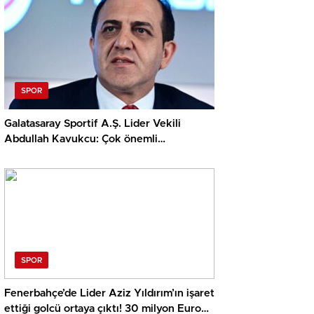
SPOR
Galatasaray Sportif A.Ş. Lider Vekili
Abdullah Kavukcu: Çok önemli
oyuncularla görüşüyoruz, para
harcayacağız
SPOR
Fenerbahçe’de Lider Aziz Yıldırım’ın işaret
ettiği golcü ortaya çıktı! 30 milyon Euro