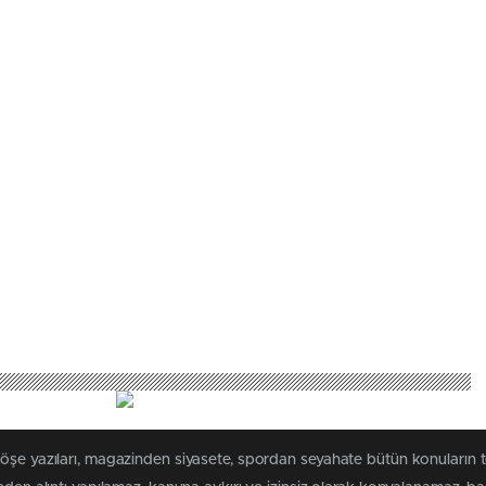
köşe yazıları, magazinden siyasete, spordan seyahate bütün konuların 