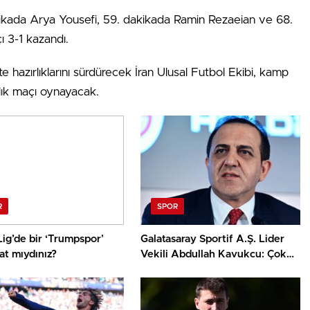
dakikada Arya Yousefi, 59. dakikada Ramin Rezaeian ve 68.
ı 3-1 kazandı.
e hazırlıklarını sürdürecek İran Ulusal Futbol Ekibi, kamp
rlık maçı oynayacak.
R
SPOR
ig’de bir ‘Trumpspor’
Galatasaray Sportif A.Ş. Lider
yat mıydınız?
Vekili Abdullah Kavukcu: Çok
önemli oyuncularla
görüşüyoruz, para harcayacağız