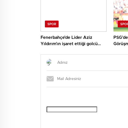
SPOR
SPO
Fenerbahçe’de Lider Aziz
PSG’de
Yıldırım’ın işaret ettiği golcü
Görüşm
ortaya çıktı! 30 milyon Euro
ayrıntısı