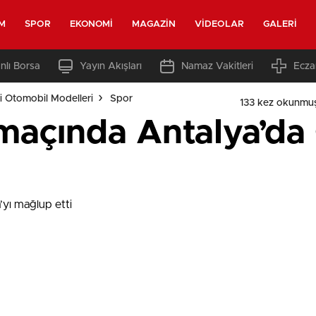
M
SPOR
EKONOMI
MAGAZIN
VIDEOLAR
GALERI
nlı Borsa
Yayın Akışları
Namaz Vakitleri
Ecza
i Otomobil Modelleri
Spor
133 kez okunmu
k maçında Antalya’da