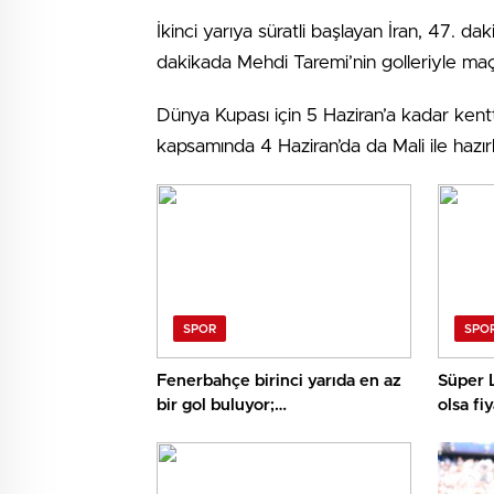
İkinci yarıya süratli başlayan İran, 47. 
dakikada Mehdi Taremi’nin golleriyle maç
Dünya Kupası için 5 Haziran’a kadar kentt
kapsamında 4 Haziran’da da Mali ile hazı
SPOR
SPO
Fenerbahçe birinci yarıda en az
Süper L
bir gol buluyor;
olsa fi
Panathinaikos’un müsabakaları
üst bitiyor… İşte Misli’den Günün
Tüyoları!