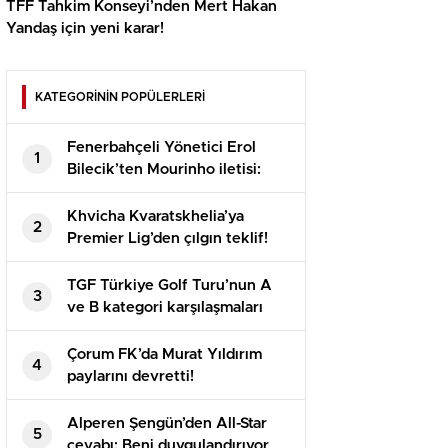
TFF Tahkim Konseyi’nden Mert Hakan
Yandaş için yeni karar!
KATEGORİNİN POPÜLERLERİ
Fenerbahçeli Yönetici Erol
1
Bilecik’ten Mourinho iletisi:
Bayraklarınızı hazırlayın
Khvicha Kvaratskhelia’ya
2
Premier Lig’den çılgın teklif!
Adeta servet bedelinde
TGF Türkiye Golf Turu’nun A
3
ve B kategori karşılaşmaları
Bodrum’da oynandı
Çorum FK’da Murat Yıldırım
4
paylarını devretti!
Alperen Şengün’den All-Star
5
cevabı: Beni duygulandırıyor