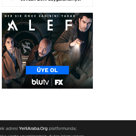
tek adresi
YerliAraba.Org
platformunda;