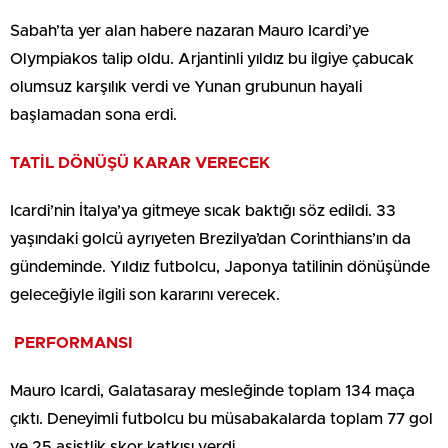
Sabah’ta yer alan habere nazaran Mauro Icardi’ye
Olympiakos talip oldu. Arjantinli yıldız bu ilgiye çabucak
olumsuz karşılık verdi ve Yunan grubunun hayali
başlamadan sona erdi.
TATİL DÖNÜŞÜ KARAR VERECEK
Icardi’nin İtalya’ya gitmeye sıcak baktığı söz edildi. 33
yaşındaki golcü ayrıyeten Brezilya’dan Corinthians’ın da
gündeminde. Yıldız futbolcu, Japonya tatilinin dönüşünde
geleceğiyle ilgili son kararını verecek.
PERFORMANSI
Mauro Icardi, Galatasaray mesleğinde toplam 134 maça
çıktı. Deneyimli futbolcu bu müsabakalarda toplam 77 gol
ve 25 asistlik skor katkısı verdi.