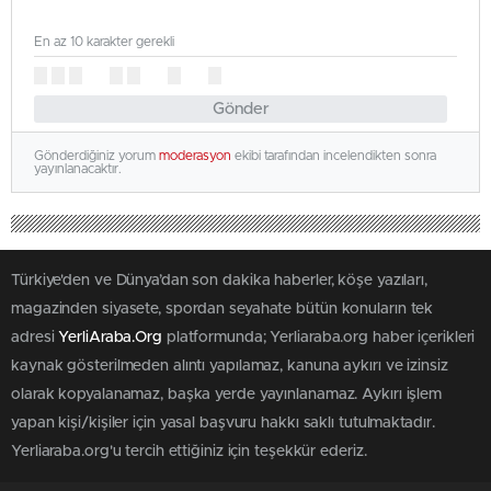
En az 10 karakter gerekli
Gönder
Gönderdiğiniz yorum
moderasyon
ekibi tarafından incelendikten sonra
yayınlanacaktır.
Türkiye'den ve Dünya’dan son dakika haberler, köşe yazıları,
magazinden siyasete, spordan seyahate bütün konuların tek
adresi
YerliAraba.Org
platformunda; Yerliaraba.org haber içerikleri
kaynak gösterilmeden alıntı yapılamaz, kanuna aykırı ve izinsiz
olarak kopyalanamaz, başka yerde yayınlanamaz. Aykırı işlem
yapan kişi/kişiler için yasal başvuru hakkı saklı tutulmaktadır.
Yerliaraba.org'u tercih ettiğiniz için teşekkür ederiz.