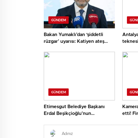
GÜNDEM
GÜN
Bakan Yumaklı’dan ‘şiddetli
Antalya
rüzgar’ uyarısı: Katiyen ateş
teknesi
yakmayalım
GÜNDEM
GÜN
Etimesgut Belediye Başkanı
Kamera 
Erdal Beşikçioğlu’nun
etti! Fi
tutuklandığı soruşturmada
bu türl
dikkat çeken eksper raporu