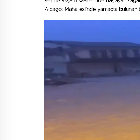
Kentte akşam saatlerinde başlayan sağana
Alpagot Mahallesi’nde yamaçta bulunan b