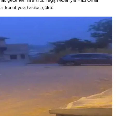
k gece tesirini artırdı. Yağış nedeniyle Hacı Ömer
ir konut yola hakikat çöktü.