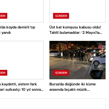
DEM
GÜNDEM
’da koyda demirli tıp
Üst kat komşusu kabusu oldu!
 yandı
Tahlil bulamadılar: ‘2 Mayıs’ta
başladı, yavaş yavaş arttı’
DEM
GÜNDEM
kaydetti, sistem fark
Bursa’da düğünde iki küme
rari suikastçı 10 yıl sonra
arasında bıçaklı müzik
ü yakalandı
hengamesi: 3 yaralı