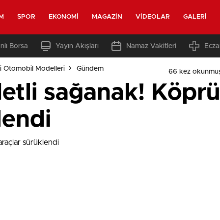
M
SPOR
EKONOMI
MAGAZIN
VIDEOLAR
GALERI
nlı Borsa
Yayın Akışları
Namaz Vakitleri
Ecza
i Otomobil Modelleri
Gündem
66 kez okunmuş
etli sağanak! Köprü
lendi