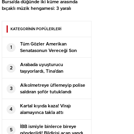
Bursa’da düğünde iki küme arasında
bıçaklı müzik hengamesi: 3 yaralı
KATEGORİNİN POPÜLERLERİ
Tüm Gözler Amerikan
1
Senatasonun Vereceği Son
Kararda
Arabada uyuşturucu
2
taşıyorlardı, Tina’dan
kaçamadılar
Alkolmetreye üflemeyip polise
3
saldıran şoför tutuklandı
Kartal kıyıda kaza! Virajı
4
alamayınca takla attı
İBB ismiyle binlerce bireye
5
gönderildi! Bildirisi açan yandı