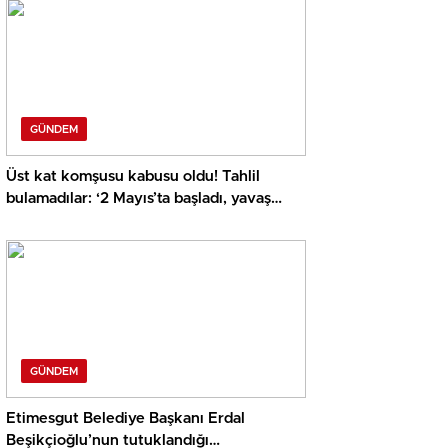
GÜNDEM
Üst kat komşusu kabusu oldu! Tahlil
bulamadılar: ‘2 Mayıs’ta başladı, yavaş
yavaş arttı’
GÜNDEM
Etimesgut Belediye Başkanı Erdal
Beşikçioğlu’nun tutuklandığı