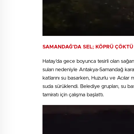
SAMANDAĞ’DA SEL; KÖPRÜ ÇÖKTÜ
Hatay’da gece boyunca tesirli olan sağa
suları nedeniyle Antakya-Samandağ kara
katlarını su basarken, Huzurlu ve Acılar
suda sürüklendi. Belediye grupları, su b
tamiratı için çalışma başlattı.