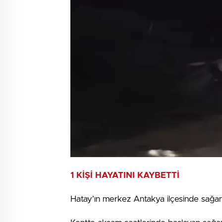
1 KİŞİ HAYATINI KAYBETTİ
Hatay’ın merkez Antakya ilçesinde sağan