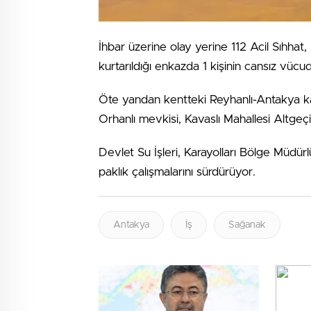
İhbar üzerine olay yerine 112 Acil Sıhhat, 
kurtarıldığı enkazda 1 kişinin cansız vücud
Öte yandan kentteki Reyhanlı-Antakya k
Orhanlı mevkisi, Kavaslı Mahallesi Altgeç
Devlet Su İşleri, Karayolları Bölge Müdür
paklık çalışmalarını sürdürüyor.
Antakya
İş
Sağanak