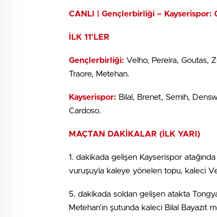
CANLI | Gençlerbirliği – Kayserispor: 
İLK 11’LER
Gençlerbirliği:
Velho, Pereira, Goutas, Z
Traore, Metehan.
Kayserispor:
Bilal, Brenet, Semih, Dens
Cardoso.
MAÇTAN DAKİKALAR (İLK YARI)
1. dakikada gelişen Kayserispor atağında
vuruşuyla kaleye yönelen topu, kaleci V
5. dakikada soldan gelişen atakta Tongy
Metehan’ın şutunda kaleci Bilal Bayazıt me