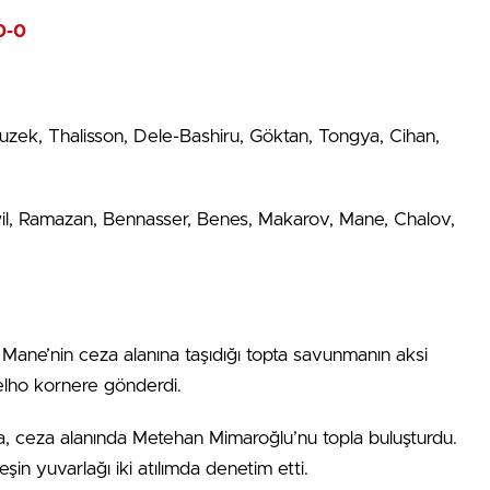
0-0
uzek, Thalisson, Dele-Bashiru, Göktan, Tongya, Cihan,
wil, Ramazan, Bennasser, Benes, Makarov, Mane, Chalov,
 Mane’nin ceza alanına taşıdığı topta savunmanın aksi
elho kornere gönderdi.
a, ceza alanında Metehan Mimaroğlu’nu topla buluşturdu.
şin yuvarlağı iki atılımda denetim etti.