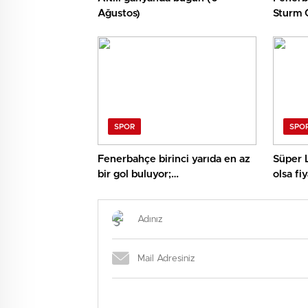
Ağustos)
Sturm G
yolumu
SPOR
SPO
Fenerbahçe birinci yarıda en az
Süper L
bir gol buluyor;
olsa fi
Panathinaikos’un müsabakaları
üst bitiyor… İşte Misli’den Günün
Tüyoları!