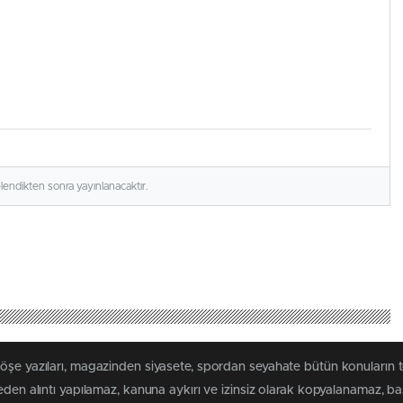
elendikten sonra yayınlanacaktır.
köşe yazıları, magazinden siyasete, spordan seyahate bütün konuların 
meden alıntı yapılamaz, kanuna aykırı ve izinsiz olarak kopyalanamaz, 