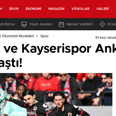
M
SPOR
EKONOMI
MAGAZIN
VIDEOLAR
GALERI
nlı Borsa
Yayın Akışları
Namaz Vakitleri
Ecza
i Otomobil Modelleri
Spor
91 kez okun
i ve Kayserispor An
ştı!