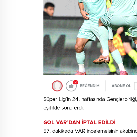
0
BEĞENDİM
ABONE OL
Süper Lig’in 24. haftasında Gençlerbirliği
eşitlikle sona erdi.
GOL VAR’DAN İPTAL EDİLDİ
57. dakikada VAR incelemeisinin akabinde