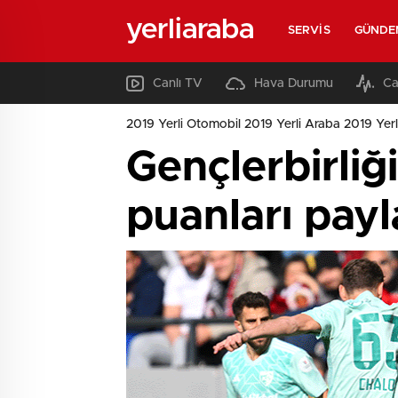
yerliaraba
SERVIS
GÜNDE
Canlı TV
Hava Durumu
Ca
2019 Yerli Otomobil 2019 Yerli Araba 2019 Yerl
Gençlerbirliğ
puanları payla