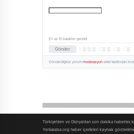
En az 10 karakter gerekli
Gönder
Gönderdiğiniz yorum
moderasyon
ekibi tarafından inc
Türkiye'den ve Dünya’dan son dakika haberler, 
Yerliaraba.org haber içerikleri kaynak gösteril