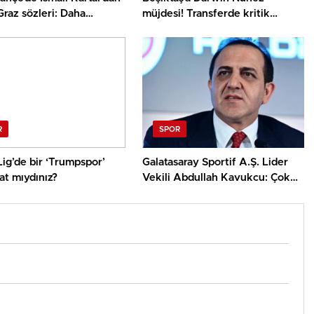
raz sözleri: Daha
müjdesi! Transferde kritik
z var
gelişme
R
SPOR
ig’de bir ‘Trumpspor’
Galatasaray Sportif A.Ş. Lider
yat mıydınız?
Vekili Abdullah Kavukcu: Çok
önemli oyuncularla
görüşüyoruz, para harcayacağız