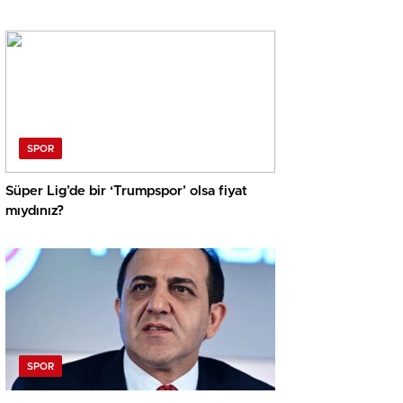
üst bitiyor… İşte Misli’den Günün Tüyoları!
SPOR
Süper Lig’de bir ‘Trumpspor’ olsa fiyat
mıydınız?
SPOR