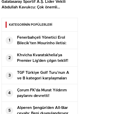
Galatasaray Sportif A.Ş. Lider Vekili
Abdullah Kavukcu: Çok önemli
oyuncularla görüşüyoruz, para
harcayacağız
KATEGORİNİN POPÜLERLERİ
Fenerbahçeli Yönetici Erol
1
Bilecik’ten Mourinho iletisi:
Bayraklarınızı hazırlayın
Khvicha Kvaratskhelia’ya
2
Premier Lig’den çılgın teklif!
Adeta servet bedelinde
TGF Türkiye Golf Turu’nun A
3
ve B kategori karşılaşmaları
Bodrum’da oynandı
Çorum FK’da Murat Yıldırım
4
paylarını devretti!
Alperen Şengün’den All-Star
5
cevabı: Beni duygulandırıyor