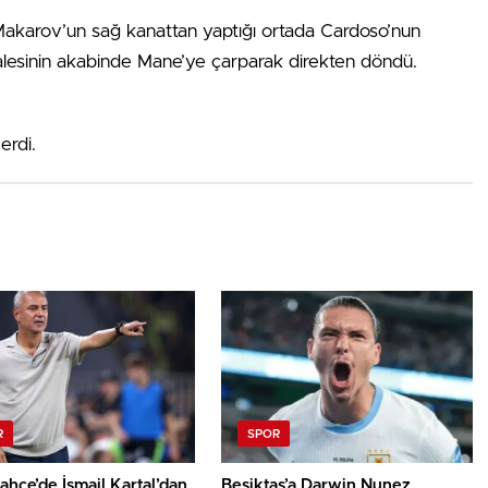
 Makarov’un sağ kanattan yaptığı ortada Cardoso’nun
lesinin akabinde Mane’ye çarparak direkten döndü.
erdi.
R
SPOR
hçe’de İsmail Kartal’dan
Beşiktaş’a Darwin Nunez