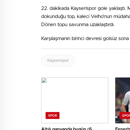
22. dakikada Kayserispor gole yaklaştı.
dokunduğu top, kaleci Velho’nun müdaha
Dönen topu savunma uzaklaştırdı.
Karşılaşmanın birinci devresi golsüz sona 
Kayserispor
SPOR
SPO
Altılı ganyanda bugün (6
Fenerba