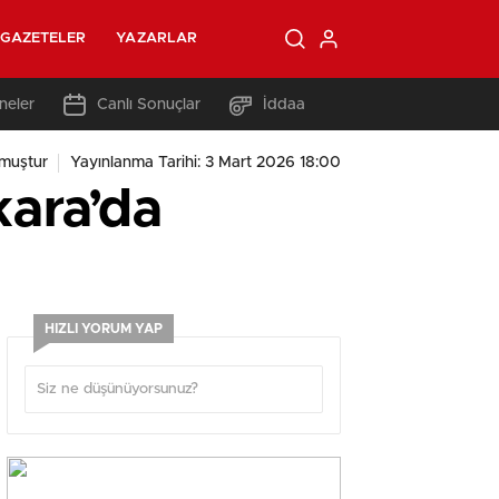
GAZETELER
YAZARLAR
neler
Canlı Sonuçlar
İddaa
muştur
Yayınlanma Tarihi: 3 Mart 2026 18:00
kara’da
HIZLI YORUM YAP