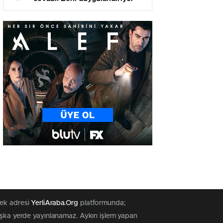
tek adresi
YerliAraba.Org
platformunda;
başka yerde yayınlanamaz. Aykırı işlem yapan