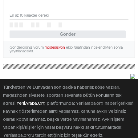
En az 10 karakter gerekli
Gönder
Gönderdiğiniz yorum
moderasyon
ekibi tarafından incelendikten sonra
yayınlanacaktır.
Türkiye'den ve Dünya’dan son dakika haberler, köşe yazıları,
magazinden siyasete, spordan seyahate bütün konuların tek
adresi
YerliAraba.Org
platformunda; Yerliaraba.org haber içerikleri
kaynak gösterilmeden alıntı yapılamaz, kanuna aykırı ve izinsiz
olarak kopyalanamaz, başka yerde yayınlanamaz. Aykırı işlem
yapan kişi/kişiler için yasal başvuru hakkı saklı tutulmaktadır.
Yerliaraba.org'u tercih ettiğiniz için teşekkür ederiz.