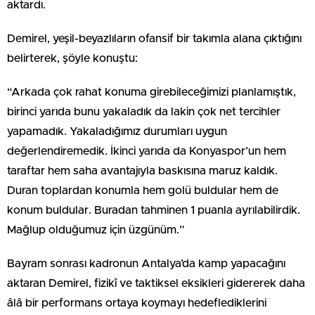
aktardı.
Demirel, yeşil-beyazlıların ofansif bir takımla alana çıktığını
belirterek, şöyle konuştu:
“Arkada çok rahat konuma girebileceğimizi planlamıştık,
birinci yarıda bunu yakaladık da lakin çok net tercihler
yapamadık. Yakaladığımız durumları uygun
değerlendiremedik. İkinci yarıda da Konyaspor’un hem
taraftar hem saha avantajıyla baskısına maruz kaldık.
Duran toplardan konumla hem golü buldular hem de
konum buldular. Buradan tahminen 1 puanla ayrılabilirdik.
Mağlup olduğumuz için üzgünüm.”
Bayram sonrası kadronun Antalya’da kamp yapacağını
aktaran Demirel, fizikî ve taktiksel eksikleri gidererek daha
âlâ bir performans ortaya koymayı hedeflediklerini