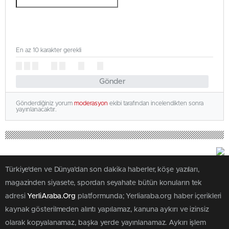
En az 10 karakter gerekli
Gönder
Gönderdiğiniz yorum
moderasyon
ekibi tarafından incelendikten sonra
yayınlanacaktır.
Türkiye'den ve Dünya’dan son dakika haberler, köşe yazıları,
magazinden siyasete, spordan seyahate bütün konuların tek
adresi
YerliAraba.Org
platformunda; Yerliaraba.org haber içerikleri
kaynak gösterilmeden alıntı yapılamaz, kanuna aykırı ve izinsiz
olarak kopyalanamaz, başka yerde yayınlanamaz. Aykırı işlem