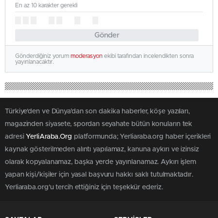
En az 10 karakter gerekli
Gönder
Gönderdiğiniz yorum
moderasyon
ekibi tarafından incelendikten sonra
yayınlanacaktır.
Türkiye'den ve Dünya’dan son dakika haberler, köşe yazıları,
magazinden siyasete, spordan seyahate bütün konuların tek
adresi
YerliAraba.Org
platformunda; Yerliaraba.org haber içerikleri
kaynak gösterilmeden alıntı yapılamaz, kanuna aykırı ve izinsiz
olarak kopyalanamaz, başka yerde yayınlanamaz. Aykırı işlem
yapan kişi/kişiler için yasal başvuru hakkı saklı tutulmaktadır.
Yerliaraba.org'u tercih ettiğiniz için teşekkür ederiz.