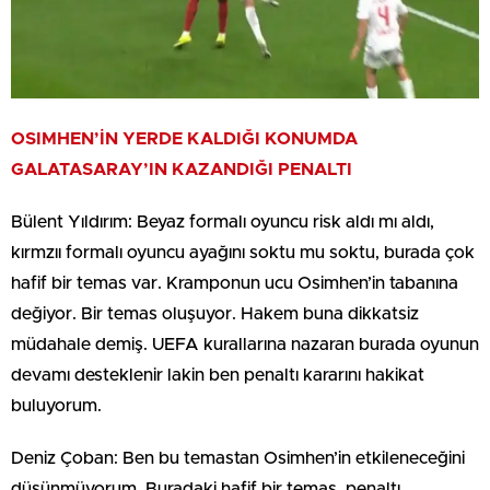
OSIMHEN’İN YERDE KALDIĞI KONUMDA
GALATASARAY’IN KAZANDIĞI PENALTI
Bülent Yıldırım: Beyaz formalı oyuncu risk aldı mı aldı,
kırmzıı formalı oyuncu ayağını soktu mu soktu, burada çok
hafif bir temas var. Kramponun ucu Osimhen’in tabanına
değiyor. Bir temas oluşuyor. Hakem buna dikkatsiz
müdahale demiş. UEFA kurallarına nazaran burada oyunun
devamı desteklenir lakin ben penaltı kararını hakikat
buluyorum.
Deniz Çoban: Ben bu temastan Osimhen’in etkileneceğini
düşünmüyorum. Buradaki hafif bir temas, penaltı