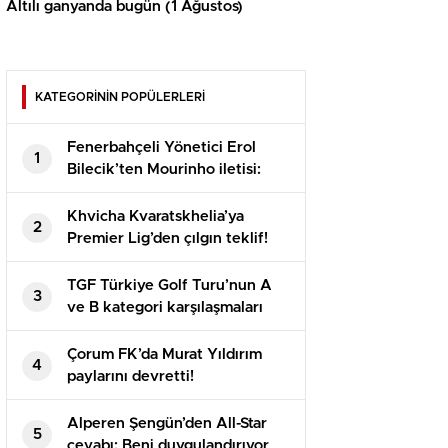
Altılı ganyanda bugün (1 Ağustos)
KATEGORİNİN POPÜLERLERİ
Fenerbahçeli Yönetici Erol
1
Bilecik’ten Mourinho iletisi:
Bayraklarınızı hazırlayın
Khvicha Kvaratskhelia’ya
2
Premier Lig’den çılgın teklif!
Adeta servet bedelinde
TGF Türkiye Golf Turu’nun A
3
ve B kategori karşılaşmaları
Bodrum’da oynandı
Çorum FK’da Murat Yıldırım
4
paylarını devretti!
Alperen Şengün’den All-Star
5
cevabı: Beni duygulandırıyor