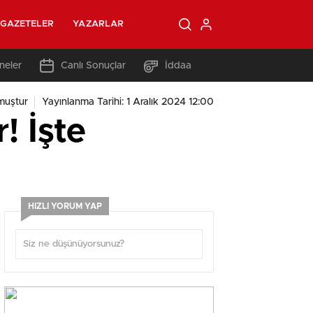
GAZETELER
YAZARLAR
neler
Canlı Sonuçlar
İddaa
muştur
Yayınlanma Tarihi: 1 Aralık 2024 12:00
! İşte
HIZLI YORUM YAP