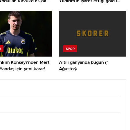
 Abdullah Kavukcu: Çok
Yıldırım’ın işaret ettiği golcü
 oyuncularla
ortaya çıktı! 30 milyon Euro
yoruz, para harcayacağız
ayrıntısı
R
SPOR
hkim Konseyi’nden Mert
Altılı ganyanda bugün (1
andaş için yeni karar!
Ağustos)