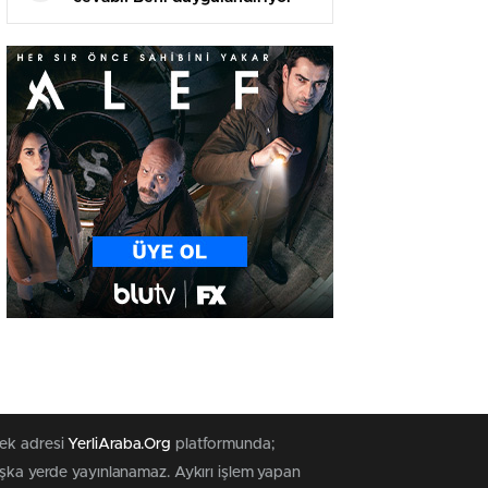
tek adresi
YerliAraba.Org
platformunda;
başka yerde yayınlanamaz. Aykırı işlem yapan