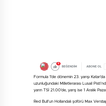
0
BEĞENDİM
ABONE OL
Formula 1’de dönemin 23. yarışı Katar’da g
uzunluğundaki Milletlerarası Lusail Pisti’n
yarın TSİ 21.00’de, yarış ise 1 Aralık Pa
Red Bull’un Hollandalı şoförü Max Versta