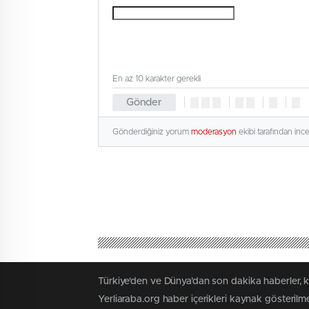
En az 10 karakter gerekli
Gönder
Gönderdiğiniz yorum
moderasyon
ekibi tarafından inc
Türkiye'den ve Dünya’dan son dakika haberler, 
Yerliaraba.org haber içerikleri kaynak gösteril