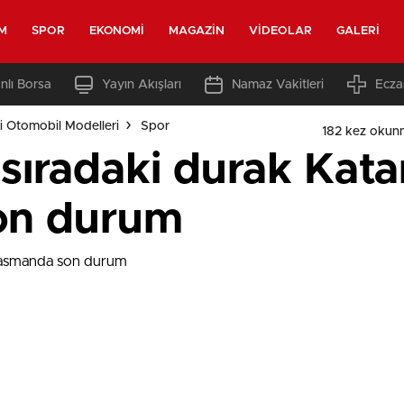
M
SPOR
EKONOMI
MAGAZIN
VIDEOLAR
GALERI
nlı Borsa
Yayın Akışları
Namaz Vakitleri
Ecza
i Otomobil Modelleri
Spor
182 kez okun
sıradaki durak Katar
on durum