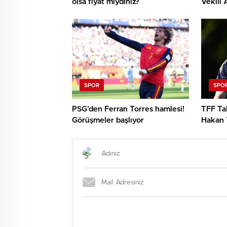
olsa fiyat mıydınız?
Vekili
önemli
görüşü
SPOR
SPO
PSG’den Ferran Torres hamlesi!
TFF Ta
Görüşmeler başlıyor
Hakan Y