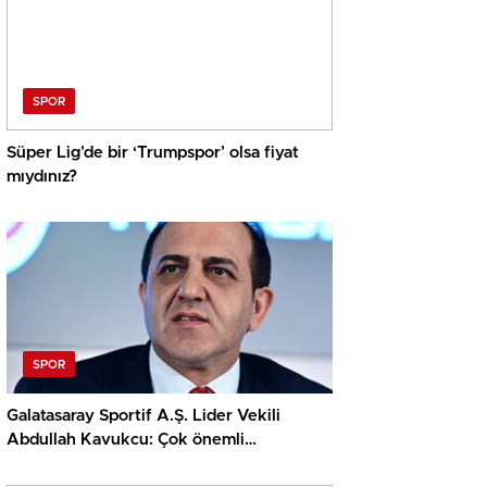
SPOR
Süper Lig’de bir ‘Trumpspor’ olsa fiyat
mıydınız?
SPOR
Galatasaray Sportif A.Ş. Lider Vekili
Abdullah Kavukcu: Çok önemli
oyuncularla görüşüyoruz, para