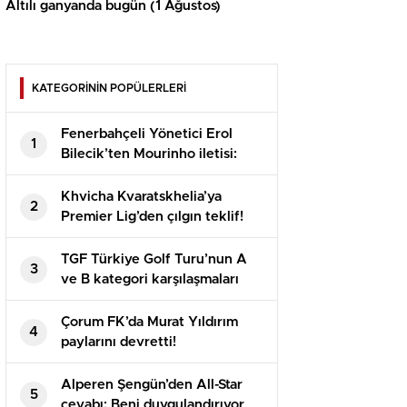
Altılı ganyanda bugün (1 Ağustos)
KATEGORİNİN POPÜLERLERİ
Fenerbahçeli Yönetici Erol
1
Bilecik’ten Mourinho iletisi:
Bayraklarınızı hazırlayın
Khvicha Kvaratskhelia’ya
2
Premier Lig’den çılgın teklif!
Adeta servet bedelinde
TGF Türkiye Golf Turu’nun A
3
ve B kategori karşılaşmaları
Bodrum’da oynandı
Çorum FK’da Murat Yıldırım
4
paylarını devretti!
Alperen Şengün’den All-Star
5
cevabı: Beni duygulandırıyor