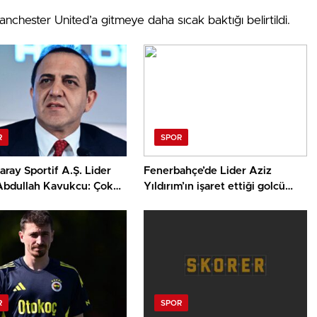
anchester United’a gitmeye daha sıcak baktığı belirtildi.
R
SPOR
aray Sportif A.Ş. Lider
Fenerbahçe’de Lider Aziz
 Abdullah Kavukcu: Çok
Yıldırım’ın işaret ettiği golcü
 oyuncularla
ortaya çıktı! 30 milyon Euro
yoruz, para harcayacağız
ayrıntısı
R
SPOR