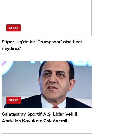
SPOR
Süper Lig’de bir ‘Trumpspor’ olsa fiyat
mıydınız?
SPOR
Galatasaray Sportif A.Ş. Lider Vekili
Abdullah Kavukcu: Çok önemli
oyuncularla görüşüyoruz, para