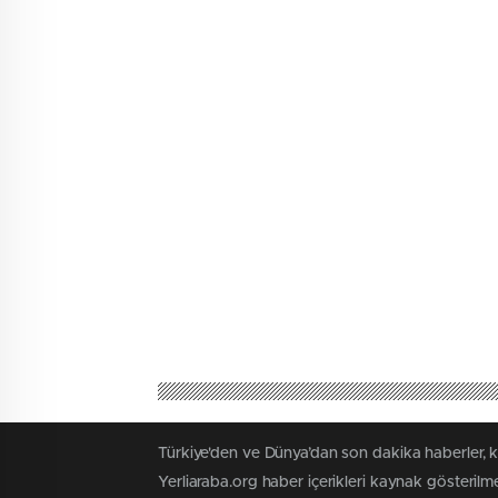
Türkiye'den ve Dünya’dan son dakika haberler, 
Yerliaraba.org haber içerikleri kaynak gösteril