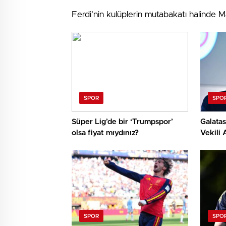
Ferdi’nin kulüplerin mutabakatı halinde M
SPOR
SPO
Süper Lig’de bir ‘Trumpspor’
Galatas
olsa fiyat mıydınız?
Vekili
önemli
görüşü
SPOR
SPO