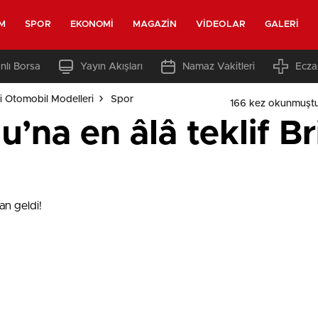
M
SPOR
EKONOMI
MAGAZIN
VIDEOLAR
GALERI
nlı Borsa
Yayın Akışları
Namaz Vakitleri
Ecza
i Otomobil Modelleri
Spor
166 kez okunmuşt
u’na en âlâ teklif B