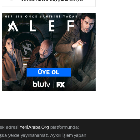
tek adresi
YerliAraba.Org
platformunda;
başka yerde yayınlanamaz. Aykırı işlem yapan