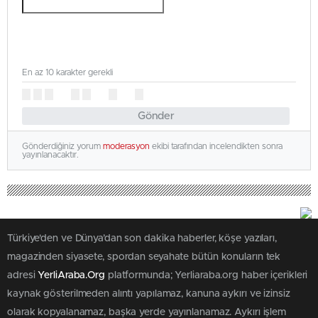
En az 10 karakter gerekli
Gönder
Gönderdiğiniz yorum
moderasyon
ekibi tarafından incelendikten sonra
yayınlanacaktır.
Türkiye'den ve Dünya’dan son dakika haberler, köşe yazıları,
magazinden siyasete, spordan seyahate bütün konuların tek
adresi
YerliAraba.Org
platformunda; Yerliaraba.org haber içerikleri
kaynak gösterilmeden alıntı yapılamaz, kanuna aykırı ve izinsiz
olarak kopyalanamaz, başka yerde yayınlanamaz. Aykırı işlem