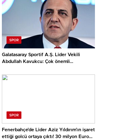
SPOR
Galatasaray Sportif A.Ş. Lider Vekili
Abdullah Kavukcu: Çok önemli
oyuncularla görüşüyoruz, para
harcayacağız
SPOR
Fenerbahçe’de Lider Aziz Yıldırım’ın işaret
ettiği golcü ortaya çıktı! 30 milyon Euro