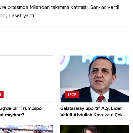
ortasında Milan’dan takımına katmıştı. Sarı-lacivertli
c, 1 asist yaptı.
R
SPOR
ig’de bir ‘Trumpspor’
Galatasaray Sportif A.Ş. Lider
yat mıydınız?
Vekili Abdullah Kavukcu: Çok
önemli oyuncularla
görüşüyoruz, para harcayacağız