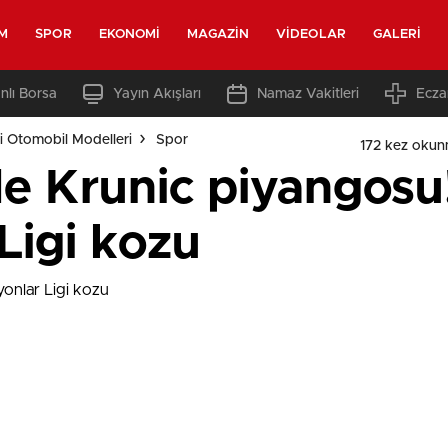
M
SPOR
EKONOMI
MAGAZIN
VIDEOLAR
GALERI
nlı Borsa
Yayın Akışları
Namaz Vakitleri
Ecza
i Otomobil Modelleri
Spor
172 kez okun
e Krunic piyangosu
Ligi kozu