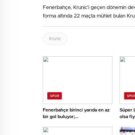
Fenerbahçe, Krunic’i geçen dönemin devre 
forma altında 22 maçta mühlet bulan Kruni
Krunic
SPOR
SPO
Fenerbahçe birinci yarıda en az
Süper L
bir gol buluyor;
olsa fi
Panathinaikos’un müsabakaları
üst bitiyor… İşte Misli’den Günün