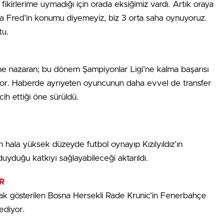
ikirlerime uymadığı için orada eksiğimiz vardı. Artık oraya
da Fred’in konumu diyemeyiz, biz 3 orta saha oynuyoruz.
tu.
ne nazaran; bu dönem Şampiyonlar Ligi’ne kalma başarısı
istiyor. Haberde ayrıyeten oyuncunun daha evvel de transfer
rcih ettiği öne sürüldü.
hala yüksek düzeyde futbol oynayıp Kızılyıldız’ın
duyduğu katkıyı sağlayabileceği aktarıldı.
R
rak gösterilen Bosna Hersekli Rade Krunic’in Fenerbahçe
ediyor.