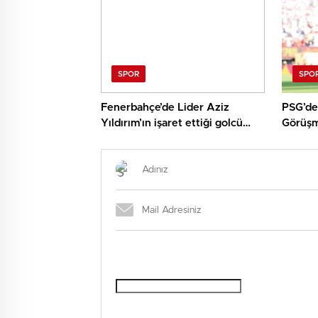
Tüyoları!
SPOR
SPO
Fenerbahçe’de Lider Aziz
PSG’de
Yıldırım’ın işaret ettiği golcü
Görüşm
ortaya çıktı! 30 milyon Euro
ayrıntısı