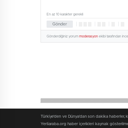
En az 10 karakter gerekli
Gönder
Gönderdiğiniz yorum
moderasyon
ekibi tarafından inc
Türkiye'den ve Dünya’dan son dakika haberler, 
Yerliaraba.org haber içerikleri kaynak gösteril