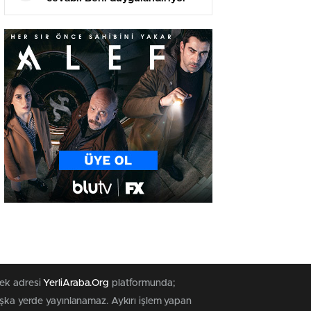
tek adresi
YerliAraba.Org
platformunda;
başka yerde yayınlanamaz. Aykırı işlem yapan