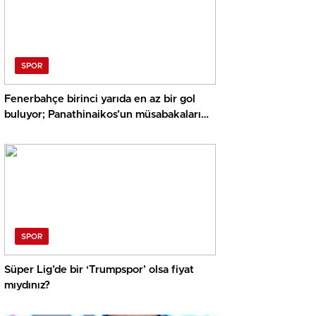
SPOR
Fenerbahçe birinci yarıda en az bir gol
buluyor; Panathinaikos’un müsabakaları
üst bitiyor… İşte Misli’den Günün Tüyoları!
SPOR
Süper Lig’de bir ‘Trumpspor’ olsa fiyat
mıydınız?