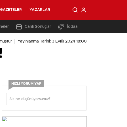
GAZETELER
YAZARLAR
neler
Canlı Sonuçlar
İddaa
muştur
Yayınlanma Tarihi: 3 Eylül 2024 18:00
!
HIZLI YORUM YAP