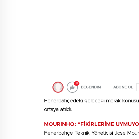
0
BEĞENDİM
ABONE OL
Fenerbahçe’deki geleceği merak konusu hali
ortaya atıldı.
MOURINHO: “FİKİRLERİME UYMUY
Fenerbahçe Teknik Yöneticisi Jose Mouri