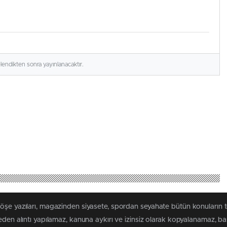
elendikten sonra yayınlanacaktır.
köşe yazıları, magazinden siyasete, spordan seyahate bütün konuların 
meden alıntı yapılamaz, kanuna aykırı ve izinsiz olarak kopyalanamaz, 