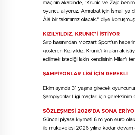
maçının akabinde, “Krunic ve Zajc benim f
oyuncu alıyoruz. Amrabat için İsmail ya 
Âlâ bir takımımız olacak.” diye konuşmuş
KIZILYILDIZ, KRUNIC’İ İSTİYOR
Sırp basınından Mozzart Sport’un haberi
gösteren Kızılyıldız, Krunic’i kiralamak 
edilmek istediği lakin kendisinin Milan’ı te
ŞAMPİYONLAR LİGİ İÇİN GEREKLİ
Ekim ayında 31 yaşına girecek oyuncunun 
Şampiyonlar Ligi maçları için gereksinim 
SÖZLEŞMESİ 2026’DA SONA ERİYO
Güncel piyasa kıymeti 6 milyon euro ola
ile mukavelesi 2026 yılına kadar devam 