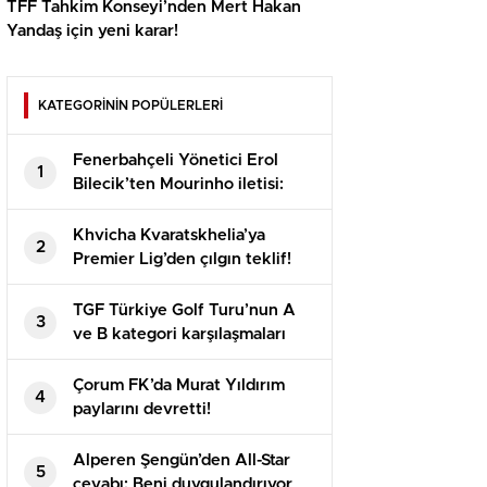
TFF Tahkim Konseyi’nden Mert Hakan
Yandaş için yeni karar!
KATEGORİNİN POPÜLERLERİ
Fenerbahçeli Yönetici Erol
1
Bilecik’ten Mourinho iletisi:
Bayraklarınızı hazırlayın
Khvicha Kvaratskhelia’ya
2
Premier Lig’den çılgın teklif!
Adeta servet bedelinde
TGF Türkiye Golf Turu’nun A
3
ve B kategori karşılaşmaları
Bodrum’da oynandı
Çorum FK’da Murat Yıldırım
4
paylarını devretti!
Alperen Şengün’den All-Star
5
cevabı: Beni duygulandırıyor