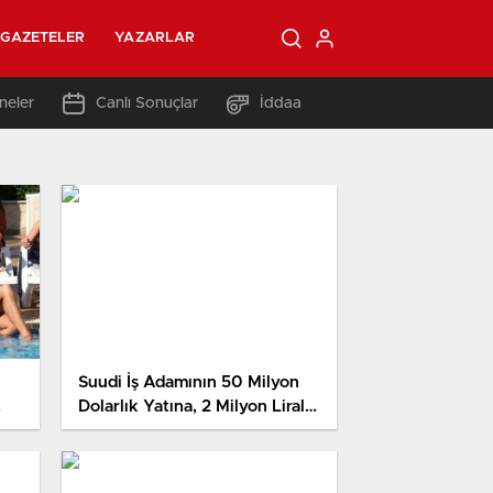
GAZETELER
YAZARLAR
neler
Canlı Sonuçlar
İddaa
Suudi İş Adamının 50 Milyon
Dolarlık Yatına, 2 Milyon Liralık
Yakıt Takviyesi Yapıldı