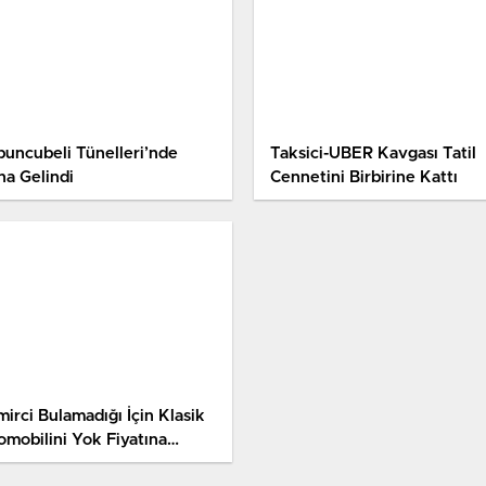
buncubeli Tünelleri’nde
Taksici-UBER Kavgası Tatil
na Gelindi
Cennetini Birbirine Kattı
irci Bulamadığı İçin Klasik
omobilini Yok Fiyatına
tıyor