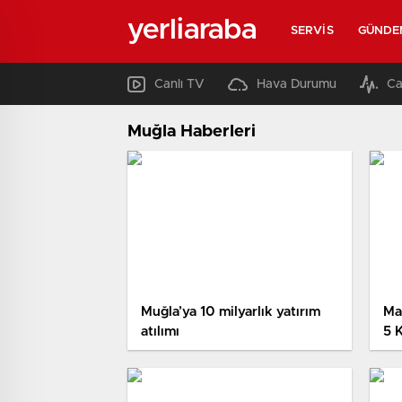
yerliaraba
SERVIS
GÜNDE
Canlı TV
Hava Durumu
Ca
Muğla Haberleri
Muğla’ya 10 milyarlık yatırım
Ma
atılımı
5 
Ol