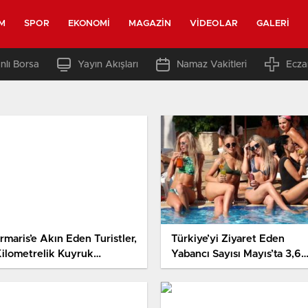
M
SPOR
EKONOMI
MAGAZIN
VIDEOLAR
GALERI
nlı Borsa
Yayın Akışları
Namaz Vakitleri
Ecza
rmaris’e Akın Eden Turistler,
Türkiye’yi Ziyaret Eden
Kilometrelik Kuyruk
Yabancı Sayısı Mayıs’ta 3,6
uşturdu
Milyon Oldu