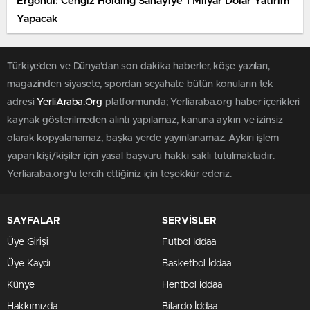
Ergönül: Cengiz Holding Sanayiye 1 Milyar Dolar Yatırım
Yapacak
Türkiye'den ve Dünya’dan son dakika haberler, köşe yazıları,
magazinden siyasete, spordan seyahate bütün konuların tek
adresi
YerliAraba.Org
platformunda; Yerliaraba.org haber içerikleri
kaynak gösterilmeden alıntı yapılamaz, kanuna aykırı ve izinsiz
olarak kopyalanamaz, başka yerde yayınlanamaz. Aykırı işlem
yapan kişi/kişiler için yasal başvuru hakkı saklı tutulmaktadır.
Yerliaraba.org'u tercih ettiğiniz için teşekkür ederiz.
SAYFALAR
SERVİSLER
Üye Girişi
Futbol İddaa
Üye Kaydı
Basketbol İddaa
Künye
Hentbol İddaa
Hakkımızda
Bilardo İddaa