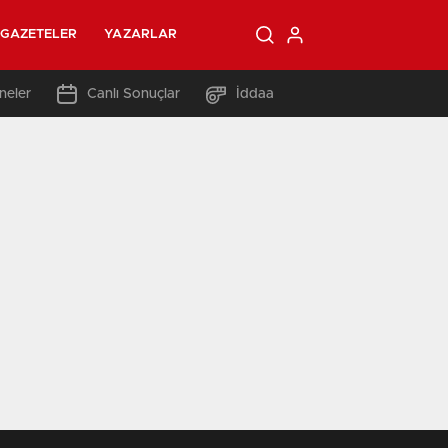
GAZETELER
YAZARLAR
neler
Canlı Sonuçlar
İddaa