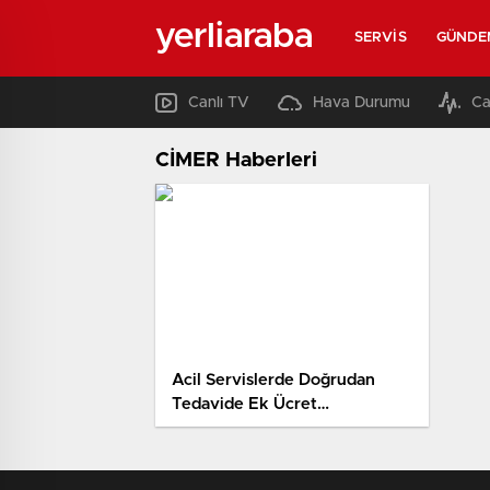
yerliaraba
SERVIS
GÜNDE
Canlı TV
Hava Durumu
Ca
CİMER Haberleri
Acil Servislerde Doğrudan
Tedavide Ek Ücret
Ödenmeyecek