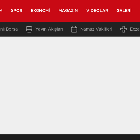
M
SPOR
EKONOMI
MAGAZIN
VIDEOLAR
GALERI
nlı Borsa
Yayın Akışları
Namaz Vakitleri
Ecza