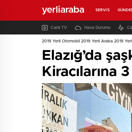
yerliaraba
SERVIS
GÜNDE
Canlı TV
Hava Durumu
Ca
2019 Yerli Otomobil 2019 Yerli Araba 2019 Yerl
Elazığ’da şaşk
Kiracılarına 