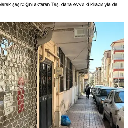
 olarak şaşırdığını aktaran Taş, daha evvelki kiracısıyla da