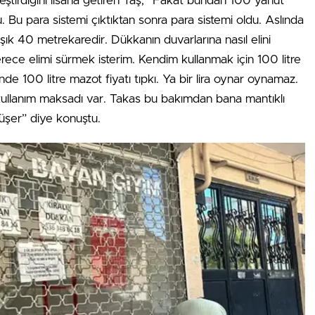
eleştirdiğini lisana getiren Taş, “Fakat bundan 100 yahut
u para sistemi çıktıktan sonra para sistemi oldu. Aslında
ık 40 metrekaredir. Dükkanın duvarlarına nasıl elini
rece elimi sürmek isterim. Kendim kullanmak için 100 litre
nde 100 litre mazot fiyatı tıpkı. Ya bir lira oynar oynamaz.
ullanım maksadı var. Takas bu bakımdan bana mantıklı
düşer” diye konuştu.