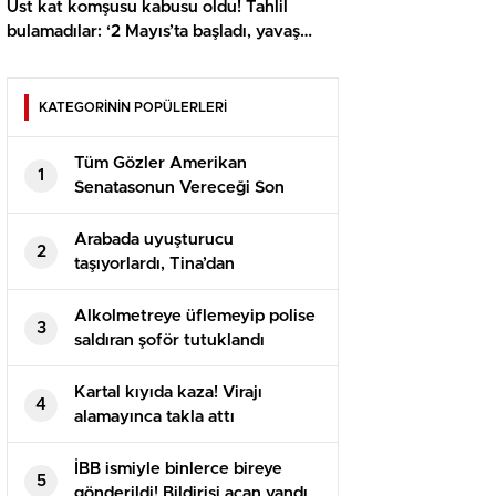
Üst kat komşusu kabusu oldu! Tahlil
bulamadılar: ‘2 Mayıs’ta başladı, yavaş
yavaş arttı’
KATEGORİNİN POPÜLERLERİ
Tüm Gözler Amerikan
1
Senatasonun Vereceği Son
Kararda
Arabada uyuşturucu
2
taşıyorlardı, Tina’dan
kaçamadılar
Alkolmetreye üflemeyip polise
3
saldıran şoför tutuklandı
Kartal kıyıda kaza! Virajı
4
alamayınca takla attı
İBB ismiyle binlerce bireye
5
gönderildi! Bildirisi açan yandı