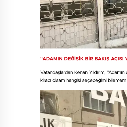
“ADAMIN DEĞİŞİK BİR BAKIŞ AÇISI 
Vatandaşlardan Kenan Yıldırım, ”Adamın de
kiracı olsam hangisi seçeceğimi bilemem 