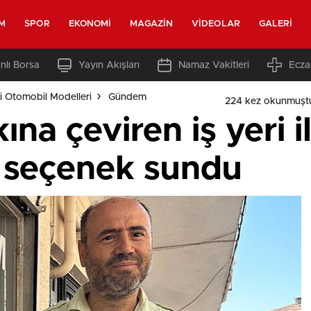
M
SPOR
EKONOMI
MAGAZIN
VIDEOLAR
GALERI
nlı Borsa
Yayın Akışları
Namaz Vakitleri
Ecza
i Otomobil Modelleri
Gündem
224 kez okunmuşt
ına çeviren iş yeri il
3 seçenek sundu