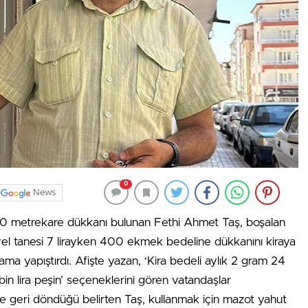
0
News
40 metrekare dükkanı bulunan Fethi Ahmet Taş, boşalan
vel tanesi 7 lirayken 400 ekmek bedeline dükkanını kiraya
a yapıştırdı. Afişte yazan, ‘Kira bedeli aylık 2 gram 24
 bin lira peşin’ seçeneklerini gören vatandaşlar
ine geri döndüğü belirten Taş, kullanmak için mazot yahut