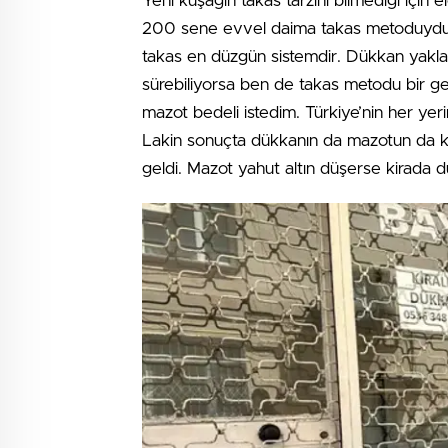
Yeni kuşağın takas tarzını bilmediği için 
200 sene evvel daima takas metoduydu. B
takas en düzgün sistemdir. Dükkan yaklaş
sürebiliyorsa ben de takas metodu bir ge
mazot bedeli istedim. Türkiye’nin her yeri
Lakin sonuçta dükkanın da mazotun da k
geldi. Mazot yahut altın düşerse kirada 