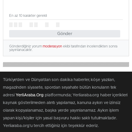
En az 10 karakter gerekli
Gönder
Gönderdiğiniz yorum
moderasyon
ekibi tarafından incelendikten sonra
yayınlanacaktır.
Türkiye'den ve Dünya’dan son dakika haberler, köşe yazıları,
magazinden siyasete, spordan seyahate bütün konuların tek
adresi
YerliAraba.Org
platformunda; Yerliaraba.org haber içerikleri
kaynak gösterilmeden alıntı yapılamaz, kanuna aykırı ve izinsiz
olarak kopyalanamaz, başka yerde yayınlanamaz. Aykırı işlem
yapan kişi/kişiler için yasal başvuru hakkı saklı tutulmaktadır.
Yerliaraba.org'u tercih ettiğiniz için teşekkür ederiz.