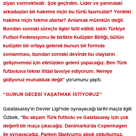
ziyan vermektedir. Şok geçirdim. Lider ve yanındaki
arkadaşları bir hakeme niçin bu türlü taarruzlar? Yerdeki
hakime niçin tekme atarlar? Anlamak mümkün değil.
Bundan sonraki süreçte ligler tatil edildi; lakin Türkiye
Futbol Federasyonu ile birlikte Kulüpler Birliği, bütün
kulüpler bir ortaya gelerek bunun bir formda
sonlanması, bundan sonraki devirde bu olayların
gelişmemesi için elimizden geleni yapacağız. Ben Türk
futboluna tekrar itidal tavsiye ediyorum. Nereye
gidiyoruz muhakkak değil
” yorumunu yaptı.
“GURUR GECESİ YAŞATMAK İSTİYORUZ”
Galatasaray’ın Devler Ligi’nde oynayacağı tarihi maçla ilgili
Özbek, “
Bu akşam Türk futbolu ve Galatasaray için çok
değerli bir maça çıkacağız. Danimarka’da Copenhagen
ile oynayacağız. Parken Stadyumu alışık olduğumuz,