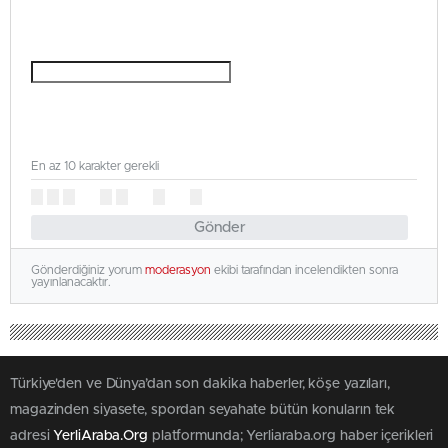
En az 10 karakter gerekli
Gönder
Gönderdiğiniz yorum
moderasyon
ekibi tarafından incelendikten sonra
yayınlanacaktır.
Türkiye'den ve Dünya’dan son dakika haberler, köşe yazıları,
magazinden siyasete, spordan seyahate bütün konuların tek
adresi
YerliAraba.Org
platformunda; Yerliaraba.org haber içerikleri