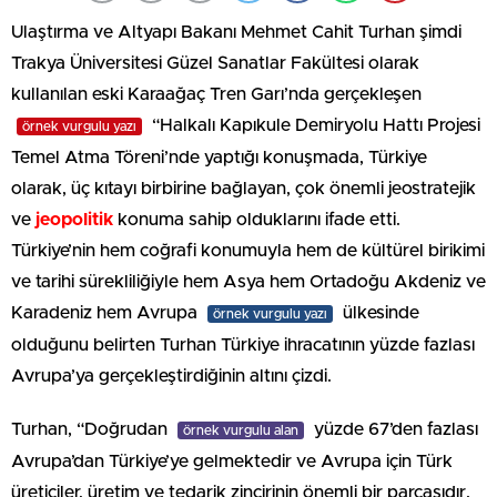
Ulaştırma ve Altyapı Bakanı Mehmet Cahit Turhan şimdi
Trakya Üniversitesi Güzel Sanatlar Fakültesi olarak
kullanılan eski Karaağaç Tren Garı’nda gerçekleşen
“Halkalı Kapıkule Demiryolu Hattı Projesi
örnek vurgulu yazı
Temel Atma Töreni’nde yaptığı konuşmada, Türkiye
olarak, üç kıtayı birbirine bağlayan, çok önemli jeostratejik
ve
jeopolitik
konuma sahip olduklarını ifade etti.
Türkiye’nin hem coğrafi konumuyla hem de kültürel birikimi
ve tarihi sürekliliğiyle hem Asya hem Ortadoğu Akdeniz ve
Karadeniz hem Avrupa
ülkesinde
örnek vurgulu yazı
olduğunu belirten Turhan Türkiye ihracatının yüzde fazlası
Avrupa’ya gerçekleştirdiğinin altını çizdi.
Turhan, “Doğrudan
yüzde 67’den fazlası
örnek vurgulu alan
Avrupa’dan Türkiye’ye gelmektedir ve Avrupa için Türk
üreticiler, üretim ve tedarik zincirinin önemli bir parçasıdır.