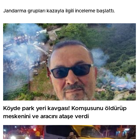
Jandarma grupları kazayla ilgili inceleme başlattı.
Köyde park yeri kavgası! Komşusunu öldürüp
meskenini ve aracını ataşe verdi