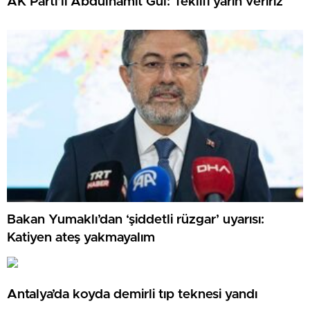
AK Parti’li Abdulhamit Gül: Teklifi yarın veririz
Bakan Yumaklı’dan ‘şiddetli rüzgar’ uyarısı:
Katiyen ateş yakmayalım
Antalya’da koyda demirli tıp teknesi yandı