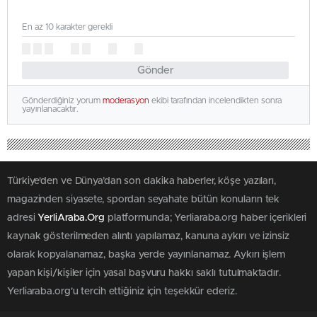
En az 10 karakter gerekli
Gönder
Gönderdiğiniz yorum
moderasyon
ekibi tarafından incelendikten sonra
yayınlanacaktır.
Türkiye'den ve Dünya’dan son dakika haberler, köşe yazıları,
magazinden siyasete, spordan seyahate bütün konuların tek
adresi
YerliAraba.Org
platformunda; Yerliaraba.org haber içerikleri
kaynak gösterilmeden alıntı yapılamaz, kanuna aykırı ve izinsiz
olarak kopyalanamaz, başka yerde yayınlanamaz. Aykırı işlem
yapan kişi/kişiler için yasal başvuru hakkı saklı tutulmaktadır.
Yerliaraba.org'u tercih ettiğiniz için teşekkür ederiz.