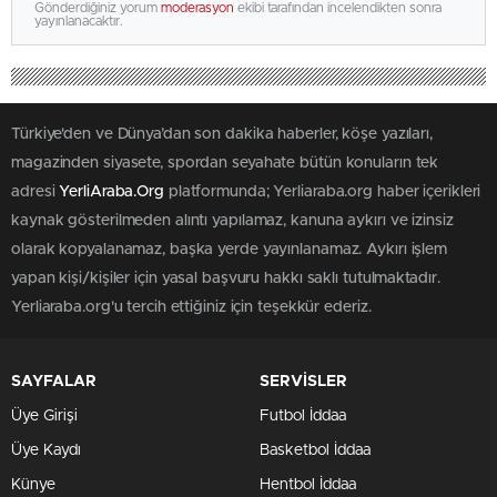
Gönderdiğiniz yorum
moderasyon
ekibi tarafından incelendikten sonra
yayınlanacaktır.
Türkiye'den ve Dünya’dan son dakika haberler, köşe yazıları,
magazinden siyasete, spordan seyahate bütün konuların tek
adresi
YerliAraba.Org
platformunda; Yerliaraba.org haber içerikleri
kaynak gösterilmeden alıntı yapılamaz, kanuna aykırı ve izinsiz
olarak kopyalanamaz, başka yerde yayınlanamaz. Aykırı işlem
yapan kişi/kişiler için yasal başvuru hakkı saklı tutulmaktadır.
Yerliaraba.org'u tercih ettiğiniz için teşekkür ederiz.
SAYFALAR
SERVİSLER
Üye Girişi
Futbol İddaa
Üye Kaydı
Basketbol İddaa
Künye
Hentbol İddaa