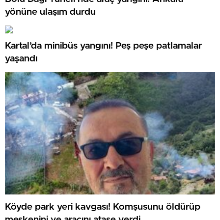
yönüne ulaşım durdu
Kartal’da minibüs yangını! Peş peşe patlamalar
yaşandı
Köyde park yeri kavgası! Komşusunu öldürüp
meskenini ve aracını ataşe verdi