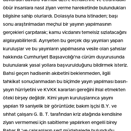
öbür insanlara nasıl ziyan verme hareketinde bulundukları
bilgisine sahip olurlardı. Dolasıyla buna istinaden; başı
sonu araştırılmadan meçhul bir yayının yapılmasının
gerçekleri çarpıtarak; kamu vicdanını temelsiz sızlatacağını
algılayabilirlerdi. Ayrıyeten bu gerçek dışı yayınları yapan
kuruluşlar ve bu yayınların yapılmasına vesile olan şahıslar
hakkında Cumhuriyet Başsavcılığı’na cürüm duyurusunda
bulunularak yasal yollara başvurulduğunu bildirmek isteriz.
Bahsi geçen hadisenin akıbetini beklenmeden, ilgili
tahkikat sonuçlanmadan bu biçimde yayın yapılması basın-
yayın hürriyetini ve KVKK kararları gereğini ihlal etmekten
öteki birşey değildir. Kimi yayın kuruluşlarınca yayını
yapılan 19 saniyelik bir görüntüde; bakım işçisi B.Y. ve
sıhhat çalışanı G. B. T. tarafından kriz atağında kendisine
ziyan vermemesi için sabitleme yapılırken engelli birey
Bahar B.’ye çalışanların sert müdahalede bulunduğu