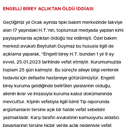
ENGELLİ BİREY AÇLIKTAN ÖLDÜ İDDİASI
Geçtiğimiz yıl Ocak ayında tıpkı bakım merkezinde takviye
alan 17 yaşındaki H.T.’nin, toplumsal medyada yapılan kimi
paylaşımlarda açlıktan öldüğü tez edilmişti. Özel bakım
merkezi avukatı Beytullah Duymaz bu hususla ilgili de
açıklama yaparak, “Engelli birey H.T. bundan 1 yıl 9 ay
evvel, 25.01.2023 tarihinde vefat etmiştir. Kurumumuzda
toplam 25 gün kalmıştır. Bu süreçte aileye bilgi verilerek
tedavisi için defaatle hastaneye götürülmüştür. Engelli
birey kuruma geldiğinde belirtilen yaralarının olduğu,
ailenin ikrar ve imzasıyla kuruma kabul dokümanında
mevcuttur. Kişinin vefatıyla ilgili İsimli Tıp raporunda
argümanların tersine açık bir halde vefat sebebini
yazmaktadır. Karşı tarafın avukatının kamuoyunu aldatıcı
beyanlarının tersine hiçbir yerde açlık nedeniyle vefat