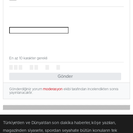
En az 10 karakter gerekli
Gönder
Gönderdiğiniz yorum
moderasyon
ekibi tarafından incelendikten sonra
yayınlanacaktır.
Türkiye'den ve Dünya’dan son dakika haberler, köşe yazıları,
magazinden siyasete, spordan seyahate bütün konuların tek