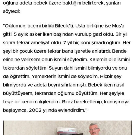
oğluna adeta bebek üzere baktığını belirterek, şunları
söyledi:
”Oğlumun, acemi birliği Bilecik’ti. Usta birliğine ise Muş’a
gitti. 5 aylık asker iken başından vurulup gazi oldu. Bir yıl
sonra tekrar ameliyat oldu. 7 yıl hiç konuşmadı oğlum. Her
şeyi bir çocuk üzere tekrar bana işaretle anlatırdı. Bende
eline ne verirsem onun ismini söyledim. Kalemin bile ismini
tekrardan söylettim. Suyun dahi ismini bilmiyordu ve onu
da öğrettim. Yemeklerin ismini de söyledim. Hiçbir şey
bilmiyordu ve adeta beyni sıfırlanmıştı. Bebek iken nasıl
büyüttüysem, tekrardan oğlumu büyüttüm. Her şeyiyle
teğe bir kendim ilgilendim. Biraz hareketlenip, konuşmaya
başlayınca, 2002 yılında evlendirdim.”