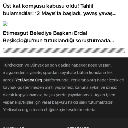
Üst kat komşusu kabusu oldu! Tahlil
bulamadılar: ‘2 Mayıs’ta başladı, yavaş yavaş
arttı’
Etimesgut Belediye Başkanı Erdal
Beşikçioğlu’nun tutuklandığı soruşturmada
dikkat çeken eksper raporu
Türkiye'den ve Dünya’dan son dakika haberler, köşe yazıları,
magazinden siyasete, spordan seyahate bütün konuların tek
adresi
YerliAraba.Org
platformunda; Yerliaraba.org haber içerikleri
kaynak gösterilmeden alıntı yapılamaz, kanuna aykırı ve izinsiz
olarak kopyalanamaz, başka yerde yayınlanamaz. Aykırı işlem
yapan kişi/kişiler için yasal başvuru hakkı saklı tutulmaktadır.
Yerliaraba.org'u tercih ettiğiniz için teşekkür ederiz.