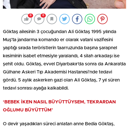
0
0
Göktaş ailesinin 3 çocuğundan Ali Göktaş 1995 yılında
Muş’ta jandarma komando er olarak vatani vazifesini
yaptığı sırada teröristlerin taarruzunda başına şarapnel
kesiminin isabet etmesiyle yaralandı, 4 silah arkadaşı ise
şehit oldu. Göktaş, evvel Diyarbakır’da sonra da Ankara’da
Gülhane Askeri Tıp Akademisi Hastanesi’nde tedavi
gördü. 5 aylık askerken gazi olan Ali Göktaş, 7 yıl süren
tedavi sonrası ayağa kalkabildi.
‘BEBEK İKEN NASIL BÜYÜTTÜYSEM, TEKRARDAN
OĞLUMU BÜYÜTTÜM’
O devir yaşadıkları süreci anlatan anne Bedia Göktaş,