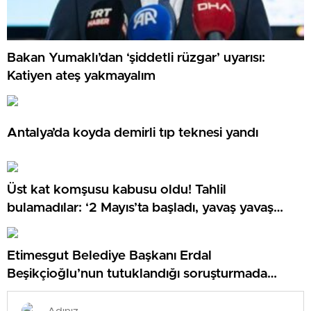
Bakan Yumaklı’dan ‘şiddetli rüzgar’ uyarısı:
Katiyen ateş yakmayalım
Antalya’da koyda demirli tıp teknesi yandı
Üst kat komşusu kabusu oldu! Tahlil
bulamadılar: ‘2 Mayıs’ta başladı, yavaş yavaş
arttı’
Etimesgut Belediye Başkanı Erdal
Beşikçioğlu’nun tutuklandığı soruşturmada
dikkat çeken eksper raporu