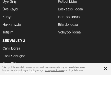
Üye Girişi
Futbol İddaa
Üye Kaydı
Basketbol İddaa
Künye
Hentbol İddaa
Hakkımızda
Bilardo İddaa
İletişim
Voleybol İddaa
SERVİSLER 2
Canlı Borsa
Canlı Sonuçlar
Canlı TV
Veri politikasındaki amaçlarla sınırlı ve mevzuata uygun şekilde çerez
konumlandırmaktayız. Detaylar için
veri politikamızı
inceleyebilirsiniz.
Futbol Canlı Sonuçlar
BİZİ TAKİP ET