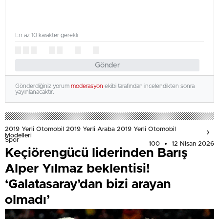
En az 10 karakter gerekli
Gönder
Gönderdiğiniz yorum
moderasyon
ekibi tarafından incelendikten sonra
yayınlanacaktır.
2019 Yerli Otomobil 2019 Yerli Araba 2019 Yerli Otomobil
Modelleri
Spor
100
12 Nisan 2026
Keçiörengücü liderinden Barış
Alper Yılmaz beklentisi!
‘Galatasaray’dan bizi arayan
olmadı’