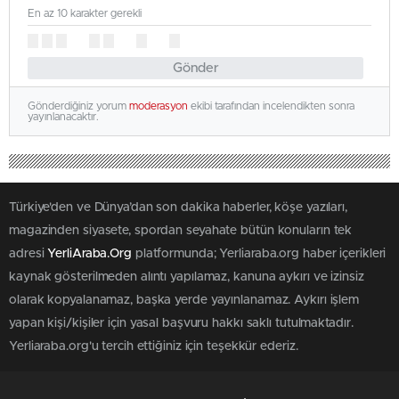
En az 10 karakter gerekli
Gönder
Gönderdiğiniz yorum
moderasyon
ekibi tarafından incelendikten sonra
yayınlanacaktır.
Türkiye'den ve Dünya’dan son dakika haberler, köşe yazıları,
magazinden siyasete, spordan seyahate bütün konuların tek
adresi
YerliAraba.Org
platformunda; Yerliaraba.org haber içerikleri
kaynak gösterilmeden alıntı yapılamaz, kanuna aykırı ve izinsiz
olarak kopyalanamaz, başka yerde yayınlanamaz. Aykırı işlem
yapan kişi/kişiler için yasal başvuru hakkı saklı tutulmaktadır.
Yerliaraba.org'u tercih ettiğiniz için teşekkür ederiz.