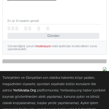
En az 10 karakter gerekli
Gönder
Gönderdiğiniz yorum
moderasyon
ekibi tarafından incelendikten sonra
yayınlanacaktır.
Türkiye'den ve Dünya’dan son dakika haberler, köşe yazıları,
magazinden siyasete, spordan seyahate bütün konuların tek
adresi
YerliAraba.Org
platformunda; Yerliaraba.org haber içerikleri
kaynak gösterilmeden alıntı yapılamaz, kanuna aykırı ve izinsiz
olarak kopyalanamaz, başka yerde yayınlanamaz. Aykırı işlem