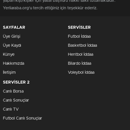
yapan kişi/kişiler için yasal başvuru hakkı saklı tutulmaktadır.
Yerliaraba.org'u tercih ettiğiniz için teşekkür ederiz.
SAYFALAR
SERVİSLER
Üye Girişi
Futbol İddaa
Üye Kaydı
Basketbol İddaa
Künye
Hentbol İddaa
Hakkımızda
Bilardo İddaa
İletişim
Voleybol İddaa
SERVİSLER 2
Canlı Borsa
Canlı Sonuçlar
Canlı TV
Futbol Canlı Sonuçlar