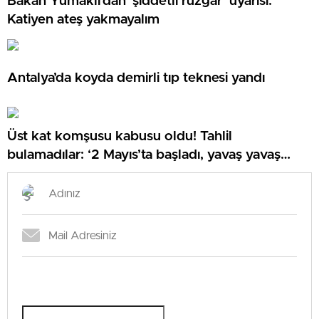
Bakan Yumaklı’dan ‘şiddetli rüzgar’ uyarısı:
Katiyen ateş yakmayalım
Antalya’da koyda demirli tıp teknesi yandı
Üst kat komşusu kabusu oldu! Tahlil
bulamadılar: ‘2 Mayıs’ta başladı, yavaş yavaş
arttı’