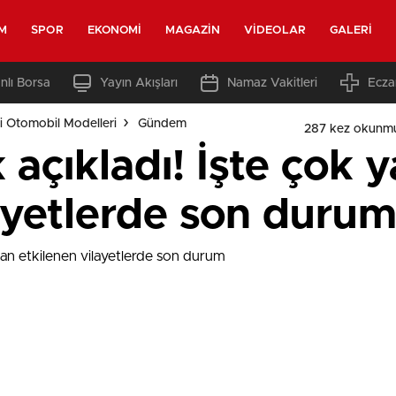
M
SPOR
EKONOMI
MAGAZIN
VIDEOLAR
GALERI
nlı Borsa
Yayın Akışları
Namaz Vakitleri
Ecza
i Otomobil Modelleri
Gündem
287 kez okunm
açıkladı! İşte çok 
layetlerde son duru