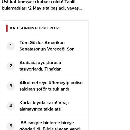
Üst kat komşusu kabusu oldu! Tahlil
bulamadılar: ‘2 Mayıs’ta başladı, yavaş
yavaş arttı’
KATEGORİNİN POPÜLERLERİ
Tüm Gözler Amerikan
1
Senatasonun Vereceği Son
Kararda
Arabada uyuşturucu
2
taşıyorlardı, Tina’dan
kaçamadılar
Alkolmetreye üflemeyip polise
3
saldıran şoför tutuklandı
Kartal kıyıda kaza! Virajı
4
alamayınca takla attı
İBB ismiyle binlerce bireye
5
gönderildi! Bildirisi açan yandı