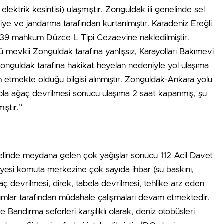
lektrik kesintisi) ulaşmıştır. Zonguldak ili genelinde sel
iye ve jandarma tarafından kurtarılmıştır. Karadeniz Ereğli
n 39 mahkum Düzce L Tipi Cezaevine nakledilmiştir.
 mevkii Zonguldak tarafına yanlışsız, Karayolları Bakımevi
 Zonguldak tarafına hakikat heyelan nedeniyle yol ulaşıma
 etmekte olduğu bilgisi alınmıştır. Zonguldak-Ankara yolu
la ağaç devrilmesi sonucu ulaşıma 2 saat kapanmış, şu
ıştır.”
enelinde meydana gelen çok yağışlar sonucu 112 Acil Davet
yesi komuta merkezine çok sayıda ihbar (su baskını,
ç devrilmesi, direk, tabela devrilmesi, tehlike arz eden
akımlar tarafından müdahale çalışmaları devam etmektedir.
 Bandırma seferleri karşılıklı olarak, deniz otobüsleri