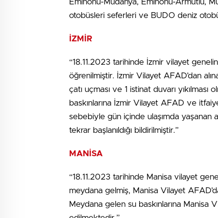
Eminönü-Mudanya, Eminönü-Armutlu, Mudany
otobüsleri seferleri ve BUDO deniz otobüs 
İZMİR
“18.11.2023 tarihinde İzmir vilayet genel
öğrenilmiştir. İzmir Vilayet AFAD’dan alı
çatı uçması ve 1 istinat duvarı yıkılması
baskınlarına İzmir Vilayet AFAD ve itfaiy
sebebiyle gün içinde ulaşımda yaşanan aks
tekrar başlanıldığı bildirilmiştir.”
MANİSA
“18.11.2023 tarihinde Manisa vilayet gen
meydana gelmiş, Manisa Vilayet AFAD’dan 
Meydana gelen su baskınlarına Manisa V
edilmektedir.”