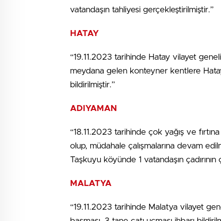
vatandaşın tahliyesi gerçekleştirilmiştir.”
HATAY
“19.11.2023 tarihinde Hatay vilayet genel
meydana gelen konteyner kentlere Hatay 
bildirilmiştir.”
ADIYAMAN
“18.11.2023 tarihinde çok yağış ve fırtın
olup, müdahale çalışmalarına devam edil
Taşkuyu köyünde 1 vatandaşın çadırının çökt
MALATYA
“19.11.2023 tarihinde Malatya vilayet g
basması, 3 tane çatı uçması ihbarı bildirilm