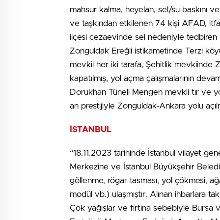
mahsur kalma, heyelan, sel/su baskını ve e
ve taşkından etkilenen 74 kişi AFAD, itfa
ilçesi cezaevinde sel nedeniyle tedbire
Zonguldak Ereğli istikametinde Terzi köyü
mevkii her iki tarafa, Şehitlik mevkiinde
kapatılmış, yol açma çalışmalarının devam
Dorukhan Tüneli Mengen mevkii tır ve yo
an prestijiyle Zonguldak-Ankara yolu açılm
İSTANBUL
“18.11.2023 tarihinde İstanbul vilayet g
Merkezine ve İstanbul Büyükşehir Beledi
göllenme, rögar tasması, yol çökmesi, ağa
modül vb.) ulaşmıştır. Alınan ihbarlara t
Çok yağışlar ve fırtına sebebiyle Bursa ve