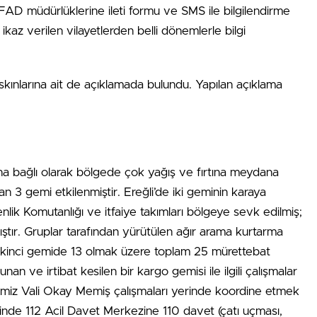
t AFAD müdürlüklerine ileti formu ve SMS ile bilgilendirme
ikaz verilen vilayetlerden belli dönemlerle bilgi
kınlarına ait de açıklamada bulundu. Yapılan açıklama
na bağlı olarak bölgede çok yağış ve fırtına meydana
 3 gemi etkilenmiştir. Ereğli’de iki geminin karaya
lik Komutanlığı ve itfaiye takımları bölgeye sevk edilmiş;
ıştır. Gruplar tarafından yürütülen ağır arama kurtarma
 ikinci gemide 13 olmak üzere toplam 25 mürettebat
unan ve irtibat kesilen bir kargo gemisi ile ilgili çalışmalar
miz Vali Okay Memiş çalışmaları yerinde koordine etmek
elinde 112 Acil Davet Merkezine 110 davet (çatı uçması,