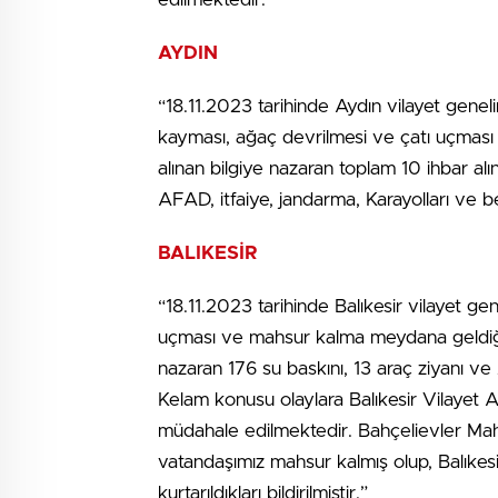
AYDIN
“18.11.2023 tarihinde Aydın vilayet genel
kayması, ağaç devrilmesi ve çatı uçması 
alınan bilgiye nazaran toplam 10 ihbar al
AFAD, itfaiye, jandarma, Karayolları ve 
BALIKESİR
“18.11.2023 tarihinde Balıkesir vilayet ge
uçması ve mahsur kalma meydana geldiği ö
nazaran 176 su baskını, 13 araç ziyanı ve 
Kelam konusu olaylara Balıkesir Vilayet 
müdahale edilmektedir. Bahçelievler Mah
vatandaşımız mahsur kalmış olup, Balıkes
kurtarıldıkları bildirilmiştir.”