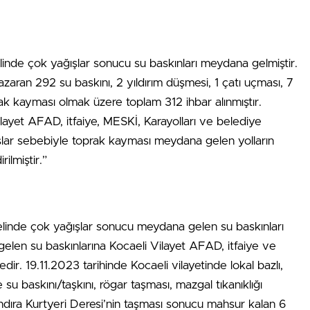
linde çok yağışlar sonucu su baskınları meydana gelmiştir.
zaran 292 su baskını, 2 yıldırım düşmesi, 1 çatı uçması, 7
rak kayması olmak üzere toplam 312 ihbar alınmıştır.
ayet AFAD, itfaiye, MESKİ, Karayolları ve belediye
şlar sebebiyle toprak kayması meydana gelen yolların
rilmiştir.”
nelinde çok yağışlar sonucu meydana gelen su baskınları
gelen su baskınlarına Kocaeli Vilayet AFAD, itfaiye ve
ir. 19.11.2023 tarihinde Kocaeli vilayetinde lokal bazlı,
su baskını/taşkını, rögar taşması, mazgal tıkanıklığı
andıra Kurtyeri Deresi’nin taşması sonucu mahsur kalan 6