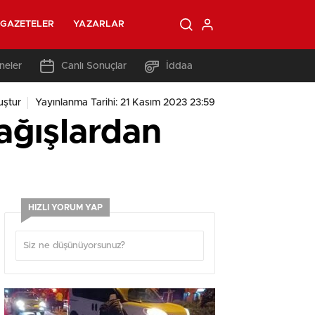
GAZETELER
YAZARLAR
neler
Canlı Sonuçlar
İddaa
uştur
Yayınlanma Tarihi: 21 Kasım 2023 23:59
yağışlardan
m
HIZLI YORUM YAP