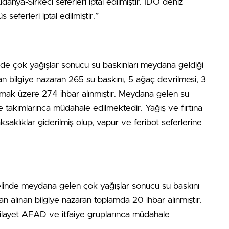
a-Sirkeci seferleri iptal edilmiştir. İDO deniz
seferleri iptal edilmiştir.”
inde çok yağışlar sonucu su baskınları meydana geldiği
nan bilgiye nazaran 265 su baskını, 5 ağaç devrilmesi, 3
 olmak üzere 274 ihbar alınmıştır. Meydana gelen su
e takımlarınca müdahale edilmektedir. Yağış ve fırtına
aklıklar giderilmiş olup, vapur ve feribot seferlerine
elinde meydana gelen çok yağışlar sonucu su baskını
alınan bilgiye nazaran toplamda 20 ihbar alınmıştır.
ilayet AFAD ve itfaiye gruplarınca müdahale