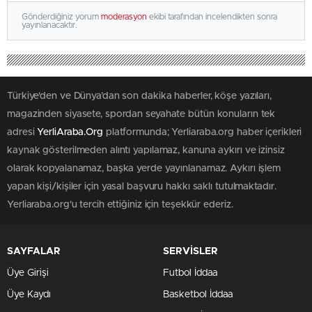
Gönderdiğiniz yorum
moderasyon
ekibi tarafından incelendikten sonra
yayınlanacaktır.
Türkiye'den ve Dünya’dan son dakika haberler, köşe yazıları,
magazinden siyasete, spordan seyahate bütün konuların tek
adresi
YerliAraba.Org
platformunda; Yerliaraba.org haber içerikleri
kaynak gösterilmeden alıntı yapılamaz, kanuna aykırı ve izinsiz
olarak kopyalanamaz, başka yerde yayınlanamaz. Aykırı işlem
yapan kişi/kişiler için yasal başvuru hakkı saklı tutulmaktadır.
Yerliaraba.org'u tercih ettiğiniz için teşekkür ederiz.
SAYFALAR
SERVİSLER
Üye Girişi
Futbol İddaa
Üye Kaydı
Basketbol İddaa