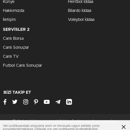
Künye
Hentbol İddaa
Hakkımızda
Bilardo İddaa
İletişim
Voleybol İddaa
SERVİSLER 2
Canlı Borsa
Canlı Sonuçlar
Canlı TV
Futbol Canlı Sonuçlar
BİZİ TAKİP ET
BirHaber birtema.com ekibi tarafından yapılmış premium
Veri politikasındaki amaçlarla sınırlı ve mevzuata uygun şekilde çerez
wordpress temasıdır
konumlandırmaktayız. Detaylar için
veri politikamızı
inceleyebilirsiniz.