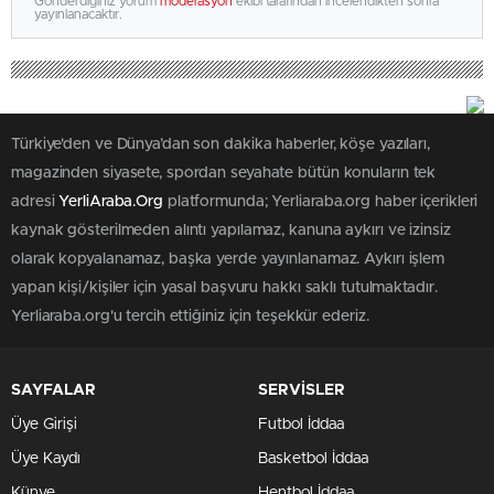
Gönderdiğiniz yorum
moderasyon
ekibi tarafından incelendikten sonra
yayınlanacaktır.
Türkiye'den ve Dünya’dan son dakika haberler, köşe yazıları,
magazinden siyasete, spordan seyahate bütün konuların tek
adresi
YerliAraba.Org
platformunda; Yerliaraba.org haber içerikleri
kaynak gösterilmeden alıntı yapılamaz, kanuna aykırı ve izinsiz
olarak kopyalanamaz, başka yerde yayınlanamaz. Aykırı işlem
yapan kişi/kişiler için yasal başvuru hakkı saklı tutulmaktadır.
Yerliaraba.org'u tercih ettiğiniz için teşekkür ederiz.
SAYFALAR
SERVİSLER
Üye Girişi
Futbol İddaa
Üye Kaydı
Basketbol İddaa
Künye
Hentbol İddaa