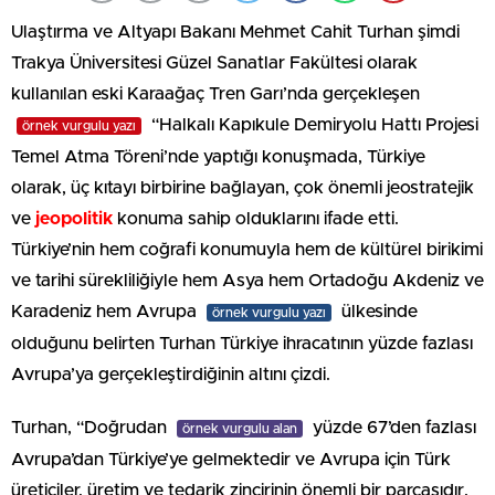
Ulaştırma ve Altyapı Bakanı Mehmet Cahit Turhan şimdi
Trakya Üniversitesi Güzel Sanatlar Fakültesi olarak
kullanılan eski Karaağaç Tren Garı’nda gerçekleşen
“Halkalı Kapıkule Demiryolu Hattı Projesi
örnek vurgulu yazı
Temel Atma Töreni’nde yaptığı konuşmada, Türkiye
olarak, üç kıtayı birbirine bağlayan, çok önemli jeostratejik
ve
jeopolitik
konuma sahip olduklarını ifade etti.
Türkiye’nin hem coğrafi konumuyla hem de kültürel birikimi
ve tarihi sürekliliğiyle hem Asya hem Ortadoğu Akdeniz ve
Karadeniz hem Avrupa
ülkesinde
örnek vurgulu yazı
olduğunu belirten Turhan Türkiye ihracatının yüzde fazlası
Avrupa’ya gerçekleştirdiğinin altını çizdi.
Turhan, “Doğrudan
yüzde 67’den fazlası
örnek vurgulu alan
Avrupa’dan Türkiye’ye gelmektedir ve Avrupa için Türk
üreticiler, üretim ve tedarik zincirinin önemli bir parçasıdır.