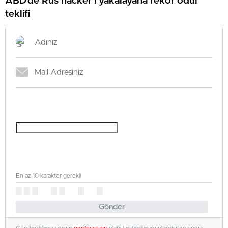
ABD’de Rus hacker’ı yakalayana rekor ödül
teklifi
En az 10 karakter gerekli
Gönder