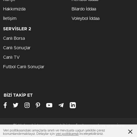
Hakkımızda
Bilardo İddaa
İletişim
Voleybol İddaa
SERVİSLER 2
Canlı Borsa
Canlı Sonuçlar
Canlı TV
Futbol Canlı Sonuçlar
BİZİ TAKİP ET
BirHaber birtema.com ekibi tarafından yapılmış premium
Veri politikasındaki amaçlarla sınırlı ve mevzuata uygun şekilde çerez
wordpress temasıdır
konumlandırmaktayız. Detaylar için
veri politikamızı
inceleyebilirsiniz.