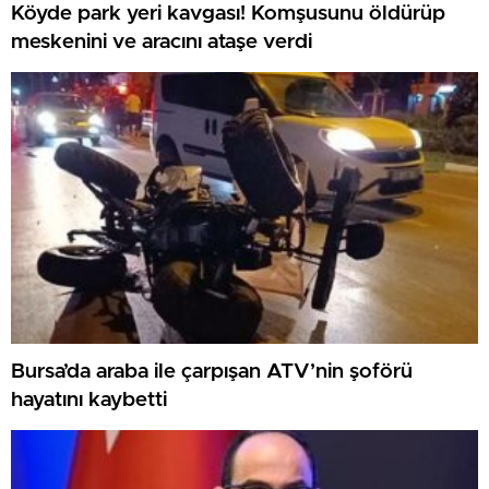
Köyde park yeri kavgası! Komşusunu öldürüp
meskenini ve aracını ataşe verdi
Bursa’da araba ile çarpışan ATV’nin şoförü
hayatını kaybetti