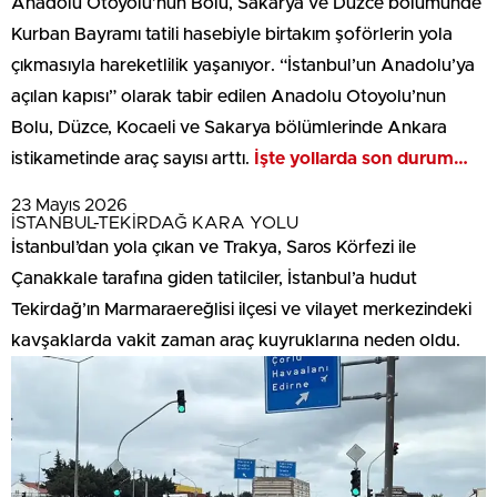
Anadolu Otoyolu’nun Bolu, Sakarya ve Düzce bölümünde
Kurban Bayramı tatili hasebiyle birtakım şoförlerin yola
çıkmasıyla hareketlilik yaşanıyor. “İstanbul’un Anadolu’ya
açılan kapısı” olarak tabir edilen Anadolu Otoyolu’nun
Bolu, Düzce, Kocaeli ve Sakarya bölümlerinde Ankara
istikametinde araç sayısı arttı.
İşte yollarda son durum…
23 Mayıs 2026
İSTANBUL-TEKİRDAĞ KARA YOLU
İstanbul’dan yola çıkan ve Trakya, Saros Körfezi ile
Çanakkale tarafına giden tatilciler, İstanbul’a hudut
Tekirdağ’ın Marmaraereğlisi ilçesi ve vilayet merkezindeki
kavşaklarda vakit zaman araç kuyruklarına neden oldu.