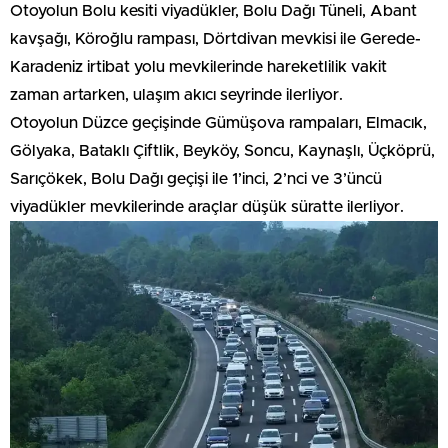
Otoyolun Bolu kesiti viyadükler, Bolu Dağı Tüneli, Abant
kavşağı, Köroğlu rampası, Dörtdivan mevkisi ile Gerede-
Karadeniz irtibat yolu mevkilerinde hareketlilik vakit
zaman artarken, ulaşım akıcı seyrinde ilerliyor.
Otoyolun Düzce geçişinde Gümüşova rampaları, Elmacık,
Gölyaka, Bataklı Çiftlik, Beyköy, Soncu, Kaynaşlı, Üçköprü,
Sarıçökek, Bolu Dağı geçişi ile 1’inci, 2’nci ve 3’üncü
viyadükler mevkilerinde araçlar düşük süratte ilerliyor.