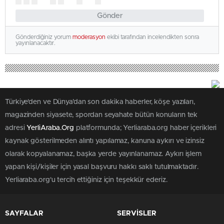
Gönder
Gönderdiğiniz yorum
moderasyon
ekibi tarafından incelendikten sonra
yayınlanacaktır.
Türkiye'den ve Dünya’dan son dakika haberler, köşe yazıları,
magazinden siyasete, spordan seyahate bütün konuların tek
adresi
YerliAraba.Org
platformunda; Yerliaraba.org haber içerikleri
kaynak gösterilmeden alıntı yapılamaz, kanuna aykırı ve izinsiz
olarak kopyalanamaz, başka yerde yayınlanamaz. Aykırı işlem
yapan kişi/kişiler için yasal başvuru hakkı saklı tutulmaktadır.
Yerliaraba.org'u tercih ettiğiniz için teşekkür ederiz.
SAYFALAR
SERVİSLER