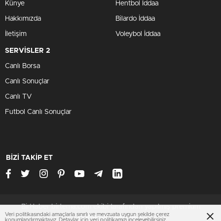
Künye
Hentbol İddaa
Hakkımızda
Bilardo İddaa
İletişim
Voleybol İddaa
SERVİSLER 2
Canlı Borsa
Canlı Sonuçlar
Canlı TV
Futbol Canlı Sonuçlar
BİZİ TAKİP ET
BirHaber birtema.com ekibi tarafından yapılmış premium
Veri politikasındaki amaçlarla sınırlı ve mevzuata uygun şekilde çerez
wordpress temasıdır
konumlandırmaktayız. Detaylar için
veri politikamızı
inceleyebilirsiniz.