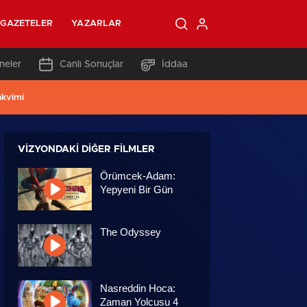
GAZETELER
YAZARLAR
neler
Canlı Sonuçlar
İddaa
akvimi
VIZYONDAKI DIĞER FILMLER
Örümcek-Adam:
Yepyeni Bir Gün
The Odyssey
Nasreddin Hoca:
Zaman Yolcusu 4