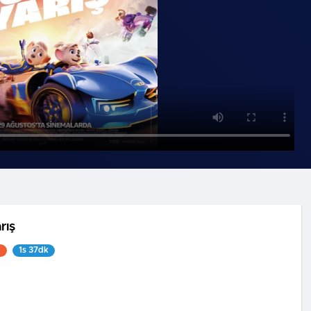
rış
1
1s 37dk