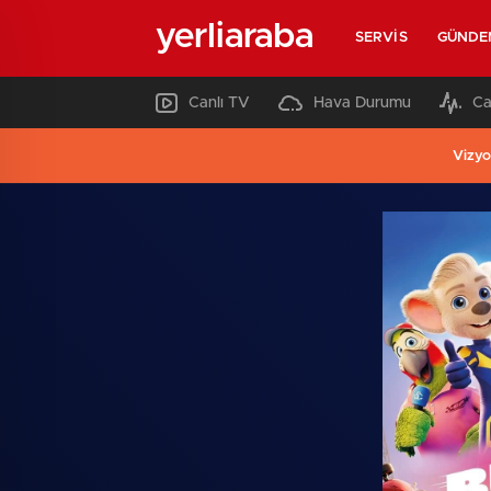
yerliaraba
SERVIS
GÜNDE
Canlı TV
Hava Durumu
Ca
Vizyo