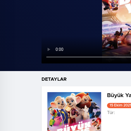
DETAYLAR
Büyük Ya
15 Ekim 202
Tür: