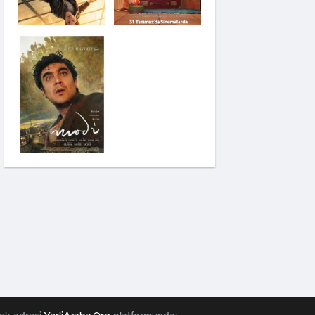
Saplantı
Modi: Deliliğin
Kanadında Üç Gün
Pinokyo: Kanlı
Masal
İzci Takımı:
Şelalenin Peşinde