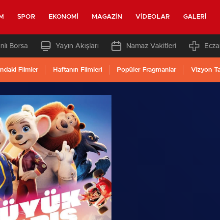
M
SPOR
EKONOMI
MAGAZIN
VIDEOLAR
GALERI
nlı Borsa
Yayın Akışları
Namaz Vakitleri
Ecza
ndaki Filmler
Haftanın Filmleri
Popüler Fragmanlar
Vizyon T