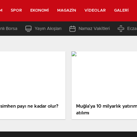
M
SPOR
EKONOMI
MAGAZIN
VIDEOLAR
GALERI
nlı Borsa
Yayın Akışları
Namaz Vakitleri
Ecza
Osimhen payı ne kadar olur?
Muğla’ya 10 milyarlık yatırı
atılımı