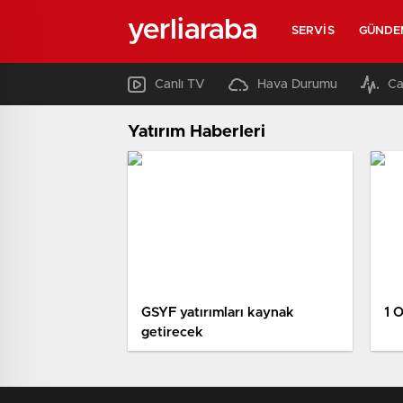
yerliaraba
SERVIS
GÜNDE
Canlı TV
Hava Durumu
Ca
Yatırım Haberleri
GSYF yatırımları kaynak
1 
getirecek