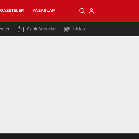
GAZETELER
YAZARLAR
neler
Canlı Sonuçlar
İddaa