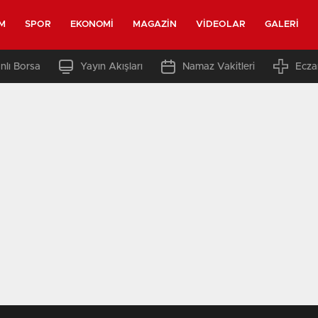
M
SPOR
EKONOMI
MAGAZIN
VIDEOLAR
GALERI
nlı Borsa
Yayın Akışları
Namaz Vakitleri
Ecza