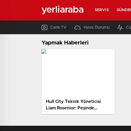
yerliaraba
SERVIS
GÜNDE
Canlı TV
Hava Durumu
Ca
Yapmak Haberleri
Hull City Teknik Yöneticisi
Liam Rosenior: Peşinde
olduğumuz oyuncular var