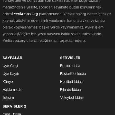
Türkiye'den ve Dünya’dan son dakika haberler, köşe yazıları,
magazinden siyasete, spordan seyahate bütün konuların tek
adresi
YerliAraba.Org
platformunda; Yerliaraba.org haber içerikleri
kaynak gösterilmeden alıntı yapılamaz, kanuna aykırı ve izinsiz
olarak kopyalanamaz, başka yerde yayınlanamaz. Aykırı işlem
yapan kişi/kişiler için yasal başvuru hakkı saklı tutulmaktadır.
Yerliaraba.org'u tercih ettiğiniz için teşekkür ederiz.
SAYFALAR
SERVİSLER
Üye Girişi
Futbol İddaa
Üye Kaydı
Basketbol İddaa
Künye
Hentbol İddaa
Hakkımızda
Bilardo İddaa
İletişim
Voleybol İddaa
SERVİSLER 2
Canlı Borsa