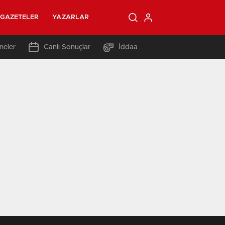
GAZETELER
YAZARLAR
neler
Canlı Sonuçlar
İddaa