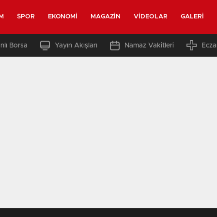
M
SPOR
EKONOMI
MAGAZIN
VIDEOLAR
GALERI
nlı Borsa
Yayın Akışları
Namaz Vakitleri
Ecza