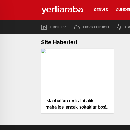
yerliaraba
SERVIS
GÜNDE
Canlı TV
Hava Durumu
Ca
Site Haberleri
İstanbul’un en kalabalık
mahallesi ancak sokaklar boş!
Nüfusu bir çok kenti geride
bıraktı