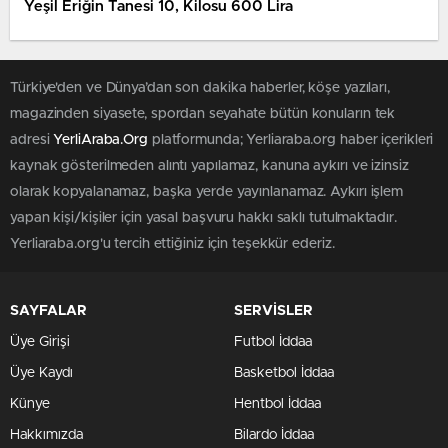
Yeşil Eriğin Tanesi 10, Kilosu 600 Lira
Türkiye'den ve Dünya’dan son dakika haberler, köşe yazıları,
magazinden siyasete, spordan seyahate bütün konuların tek
adresi
YerliAraba.Org
platformunda; Yerliaraba.org haber içerikleri
kaynak gösterilmeden alıntı yapılamaz, kanuna aykırı ve izinsiz
olarak kopyalanamaz, başka yerde yayınlanamaz. Aykırı işlem
yapan kişi/kişiler için yasal başvuru hakkı saklı tutulmaktadır.
Yerliaraba.org'u tercih ettiğiniz için teşekkür ederiz.
SAYFALAR
SERVİSLER
Üye Girişi
Futbol İddaa
Üye Kaydı
Basketbol İddaa
Künye
Hentbol İddaa
Hakkımızda
Bilardo İddaa