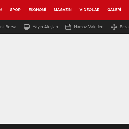
M
SPOR
EKONOMI
MAGAZIN
VIDEOLAR
GALERI
nlı Borsa
Yayın Akışları
Namaz Vakitleri
Ecza