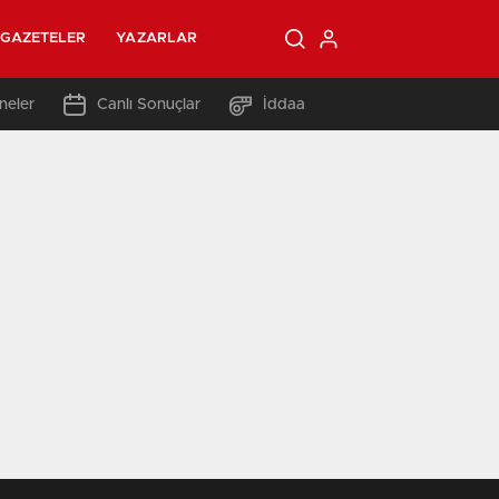
GAZETELER
YAZARLAR
neler
Canlı Sonuçlar
İddaa