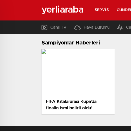
yerliaraba
SERVIS
GÜNDE
Canlı TV
Hava Durumu
Ca
Şampiyonlar Haberleri
FIFA Kıtalararası Kupa’da
finalin ismi belirli oldu!