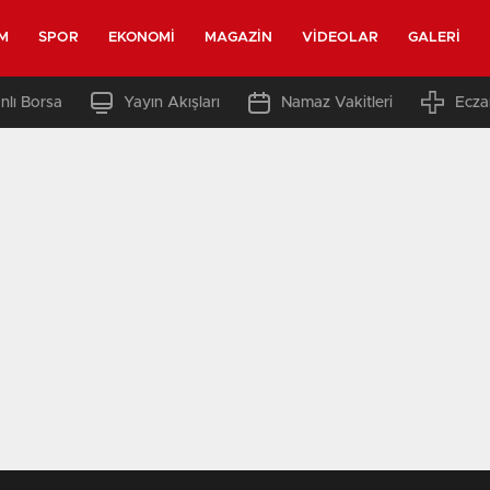
M
SPOR
EKONOMI
MAGAZIN
VIDEOLAR
GALERI
nlı Borsa
Yayın Akışları
Namaz Vakitleri
Ecza