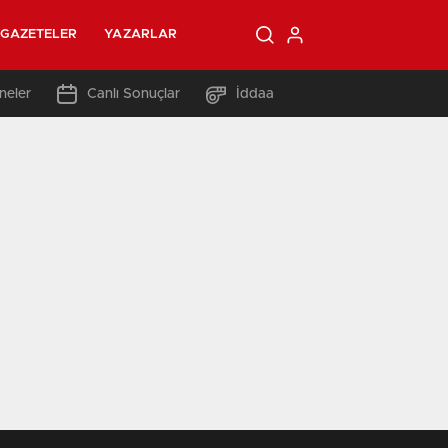
GAZETELER
YAZARLAR
neler
Canlı Sonuçlar
İddaa