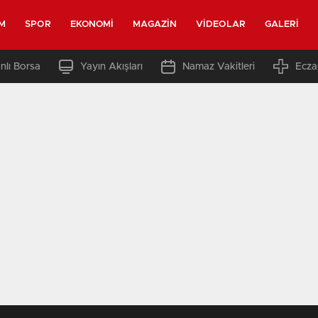
M
SPOR
EKONOMI
MAGAZIN
VIDEOLAR
GALERI
nlı Borsa
Yayın Akışları
Namaz Vakitleri
Ecza