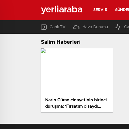
yerliaraba
SERVIS
GÜNDE
Canlı TV
Hava Durumu
Ca
Salim Haberleri
Narin Güran cinayetinin birinci
duruşma: ‘Fırsatım olsaydı
cesedi çıkarıp yola
bırakacaktım’