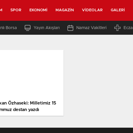
M
SPOR
EKONOMI
MAGAZIN
VIDEOLAR
GALERI
nlı Borsa
Yayın Akışları
Namaz Vakitleri
Ecza
kan Özhaseki: Milletimiz 15
mmuz destan yazdı