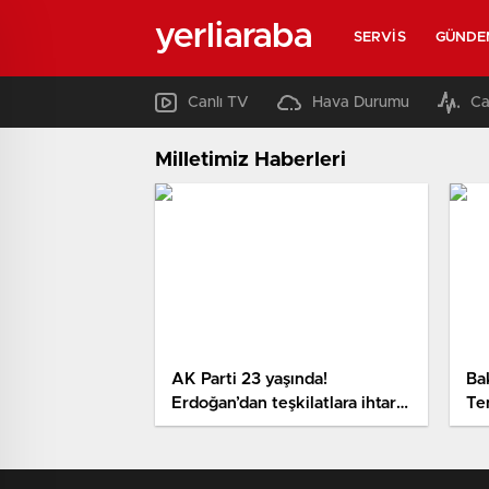
yerliaraba
SERVIS
GÜNDE
Canlı TV
Hava Durumu
Ca
Milletimiz Haberleri
AK Parti 23 yaşında!
Ba
Erdoğan’dan teşkilatlara ihtar:
Te
Yorulan kenara çekilsin