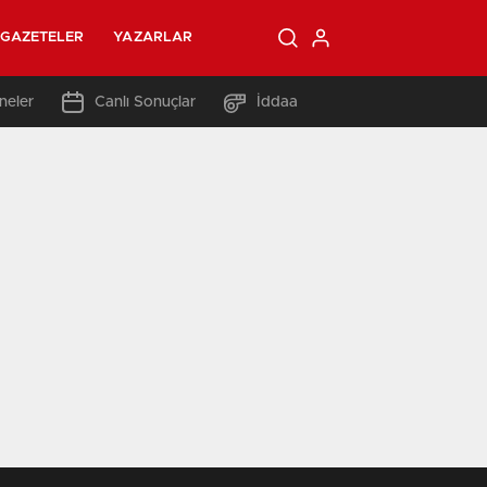
GAZETELER
YAZARLAR
neler
Canlı Sonuçlar
İddaa