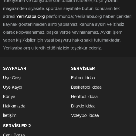
Türkiye'den ve Dünya’dan son dakika haberler, köşe yazıları,
magazinden siyasete, spordan seyahate bütün konuların tek
adresi
YerliAraba.Org
platformunda; Yerliaraba.org haber içerikleri
kaynak gösterilmeden alıntı yapılamaz, kanuna aykırı ve izinsiz
olarak kopyalanamaz, başka yerde yayınlanamaz. Aykırı işlem
yapan kişi/kişiler için yasal başvuru hakkı saklı tutulmaktadır.
Yerliaraba.org'u tercih ettiğiniz için teşekkür ederiz.
SAYFALAR
SERVİSLER
Üye Girişi
Futbol İddaa
Üye Kaydı
Basketbol İddaa
Künye
Hentbol İddaa
Hakkımızda
Bilardo İddaa
İletişim
Voleybol İddaa
SERVİSLER 2
Canlı Borsa