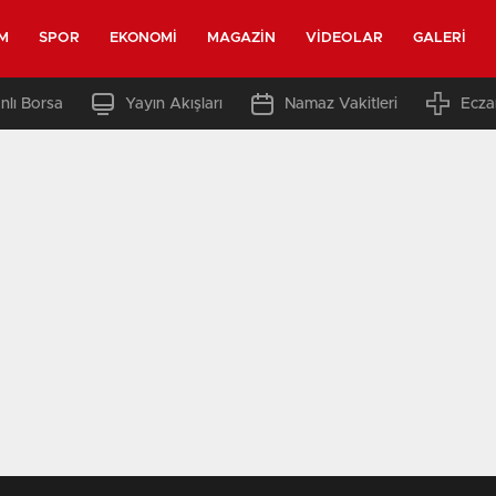
M
SPOR
EKONOMI
MAGAZIN
VIDEOLAR
GALERI
nlı Borsa
Yayın Akışları
Namaz Vakitleri
Ecza