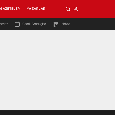
GAZETELER
YAZARLAR
neler
Canlı Sonuçlar
İddaa