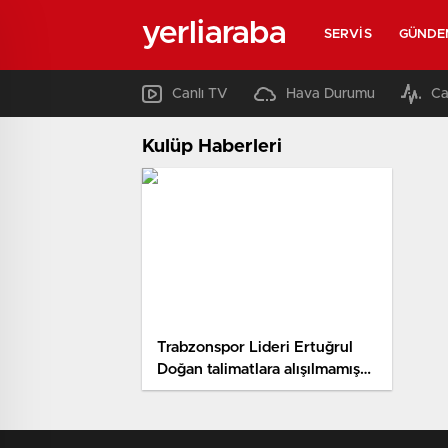
yerliaraba
SERVIS
GÜNDE
Canlı TV
Hava Durumu
Ca
Kulüp Haberleri
Trabzonspor Lideri Ertuğrul
Doğan talimatlara alışılmamış
mı hareket etti? Gerçek ortaya
çıktı