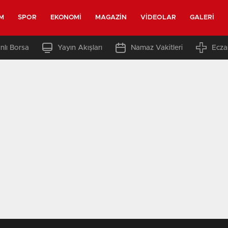
M
SPOR
EKONOMI
MAGAZIN
VIDEOLAR
GALERI
nlı Borsa
Yayın Akışları
Namaz Vakitleri
Ecza