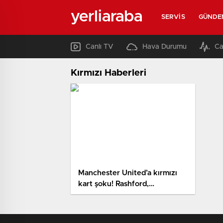
yerliaraba
SERVIS
GÜNDE
Canlı TV
Hava Durumu
Ca
Kırmızı Haberleri
Manchester United’a kırmızı
kart şoku! Rashford,
Galatasaray maçında yok