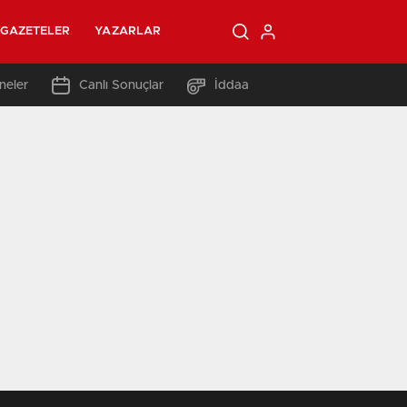
GAZETELER
YAZARLAR
neler
Canlı Sonuçlar
İddaa