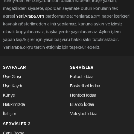
Türkiye'den ve Dünya’dan son dakika haberler, köşe yazıları,
magazinden siyasete, spordan seyahate bütün konuların tek
adresi
YerliAraba.Org
platformunda; Yerliaraba.org haber içerikleri
kaynak gösterilmeden alıntı yapılamaz, kanuna aykırı ve izinsiz
olarak kopyalanamaz, başka yerde yayınlanamaz. Aykırı işlem
yapan kişi/kişiler için yasal başvuru hakkı saklı tutulmaktadır.
Yerliaraba.org'u tercih ettiğiniz için teşekkür ederiz.
SAYFALAR
SERVİSLER
Üye Girişi
Futbol İddaa
Üye Kaydı
Basketbol İddaa
Künye
Hentbol İddaa
Hakkımızda
Bilardo İddaa
İletişim
Voleybol İddaa
SERVİSLER 2
Canlı Borsa