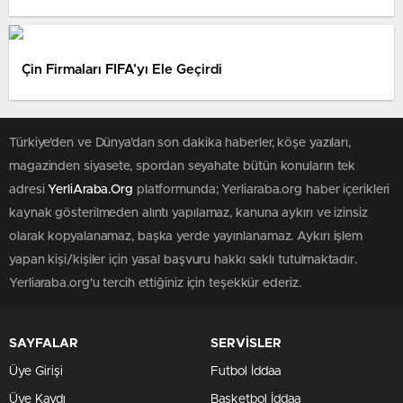
Çin Firmaları FIFA’yı Ele Geçirdi
Türkiye'den ve Dünya’dan son dakika haberler, köşe yazıları,
magazinden siyasete, spordan seyahate bütün konuların tek
adresi
YerliAraba.Org
platformunda; Yerliaraba.org haber içerikleri
kaynak gösterilmeden alıntı yapılamaz, kanuna aykırı ve izinsiz
olarak kopyalanamaz, başka yerde yayınlanamaz. Aykırı işlem
yapan kişi/kişiler için yasal başvuru hakkı saklı tutulmaktadır.
Yerliaraba.org'u tercih ettiğiniz için teşekkür ederiz.
SAYFALAR
SERVİSLER
Üye Girişi
Futbol İddaa
Üye Kaydı
Basketbol İddaa