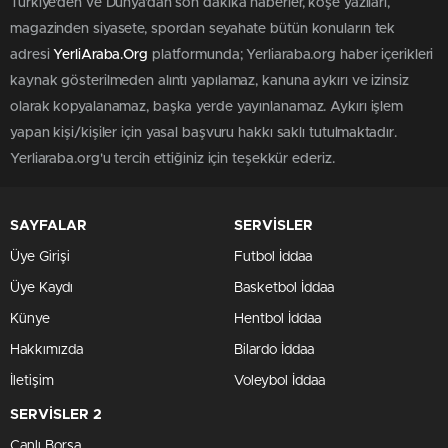
Türkiye'den ve Dünya’dan son dakika haberler, köşe yazıları,
magazinden siyasete, spordan seyahate bütün konuların tek
adresi
YerliAraba.Org
platformunda; Yerliaraba.org haber içerikleri
kaynak gösterilmeden alıntı yapılamaz, kanuna aykırı ve izinsiz
olarak kopyalanamaz, başka yerde yayınlanamaz. Aykırı işlem
yapan kişi/kişiler için yasal başvuru hakkı saklı tutulmaktadır.
Yerliaraba.org'u tercih ettiğiniz için teşekkür ederiz.
SAYFALAR
SERVİSLER
Üye Girişi
Futbol İddaa
Üye Kaydı
Basketbol İddaa
Künye
Hentbol İddaa
Hakkımızda
Bilardo İddaa
İletişim
Voleybol İddaa
SERVİSLER 2
Canlı Borsa