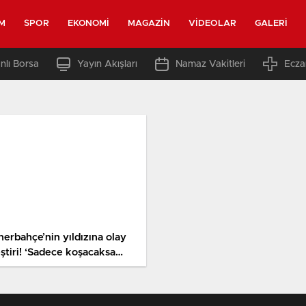
M
SPOR
EKONOMI
MAGAZIN
VIDEOLAR
GALERI
nlı Borsa
Yayın Akışları
Namaz Vakitleri
Ecza
nerbahçe’nin yıldızına olay
eştiri! ‘Sadece koşacaksa
letizm grubu var’