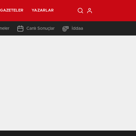
GAZETELER
YAZARLAR
neler
Canlı Sonuçlar
İddaa