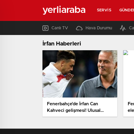
yerliaraba
SERVIS
GÜNDE
Canlı TV
Hava Durumu
Ca
İrfan Haberleri
Fenerbahçe’de İrfan Can
Fe
Kahveci gelişmesi! Ulusal
el
Ekip’te kendini gösterdi
at