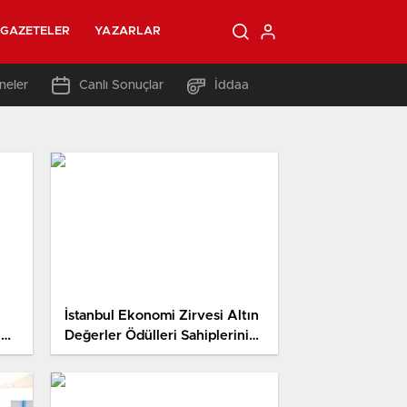
GAZETELER
YAZARLAR
neler
Canlı Sonuçlar
İddaa
İstanbul Ekonomi Zirvesi Altın
ı
Değerler Ödülleri Sahiplerini
Buldu