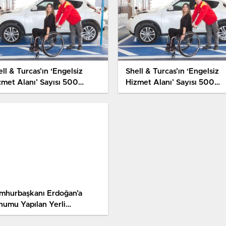
ll & Turcas’ın ‘Engelsiz
Shell & Turcas’ın ‘Engelsiz
zmet Alanı’ Sayısı 500
Hizmet Alanı’ Sayısı 500
asyona Ulaştı
İstasyona Ulaştı
mhurbaşkanı Erdoğan’a
numu Yapılan Yerli
omobil Tam Not Aldı