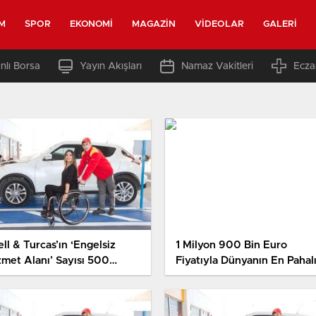
M
SPOR
EKONOMI
MAGAZIN
VIDEOLAR
GALERI
nlı Borsa
Yayın Akışları
Namaz Vakitleri
Ecza
ll & Turcas’ın ‘Engelsiz
1 Milyon 900 Bin Euro
zmet Alanı’ Sayısı 500
Fiyatıyla Dünyanın En Pahal
asyona Ulaştı
Kalemi Tanıtıldı! İşte O Eser