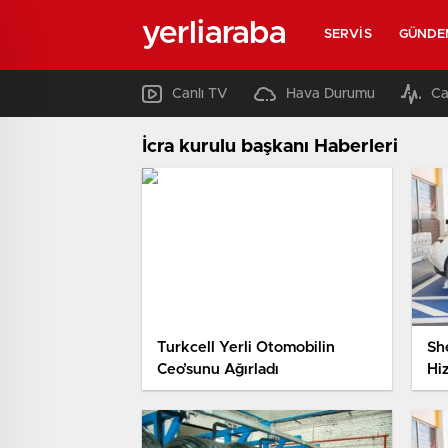
yerliaraba
SERVIS
GÜNDE
Canlı TV
Hava Durumu
Ca
İcra kurulu başkanı Haberleri
Turkcell Yerli Otomobilin
She
Ceo’sunu Ağırladı
Hi
İst