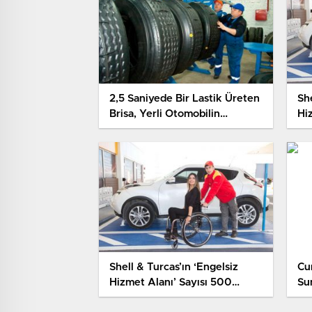
2,5 Saniyede Bir Lastik Üreten
She
Brisa, Yerli Otomobilin
Hi
Lastiklerine Talip
İst
Shell & Turcas’ın ‘Engelsiz
Cu
Hizmet Alanı’ Sayısı 500
Su
İstasyona Ulaştı
Ot