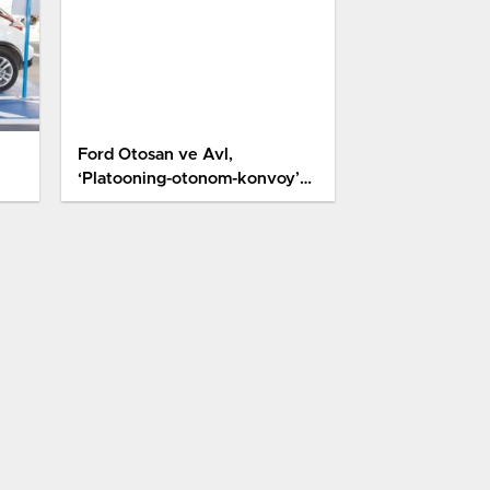
Ford Otosan ve Avl,
‘Platooning-otonom-konvoy’
Teknolojisiyle Taşımacılık
Sektöründe Yeni Bir Sayfa…